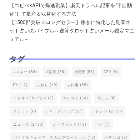
【コピペ×APIで爆速副業】楽天トラベル記事を“半自動
化”して量産＆収益化する方法
【1500部突破☆ロングセラー】稼ぎに特化した副業ネ
ット占いのバイブル～逆算タロット占いメール鑑定マニ
ュアル～
タグ
#マネー
(56)
#副業
(58)
#資産
(56)
CFD
(9)
FX
(12)
ふわり
(19)
ふわ姫
(55)
イクオスEXプラス
(7)
エレコム
(34)
ゴルフ
(8)
スロット
(8)
チャップアップ
(17)
トレンド
(2131)
ニュース
(2130)
ノーブランド
(13)
ハゲ
(7)
バイタルウェーブ スカルプローション
(13)
パチンコ
(8)