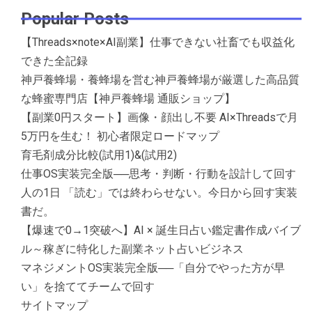
Popular Posts
【Threads×note×AI副業】仕事できない社畜でも収益化
できた全記録
神戸養蜂場・養蜂場を営む神戸養蜂場が厳選した高品質
な蜂蜜専門店【神戸養蜂場 通販ショップ】
【副業0円スタート】画像・顔出し不要 AI×Threadsで月
5万円を生む！ 初心者限定ロードマップ
育毛剤成分比較(試用1)&(試用2)
仕事OS実装完全版──思考・判断・行動を設計して回す
人の1日 「読む」では終わらせない。今日から回す実装
書だ。
【爆速で0→1突破へ】AI × 誕生日占い鑑定書作成バイブ
ル～稼ぎに特化した副業ネット占いビジネス
マネジメントOS実装完全版──「自分でやった方が早
い」を捨ててチームで回す
サイトマップ