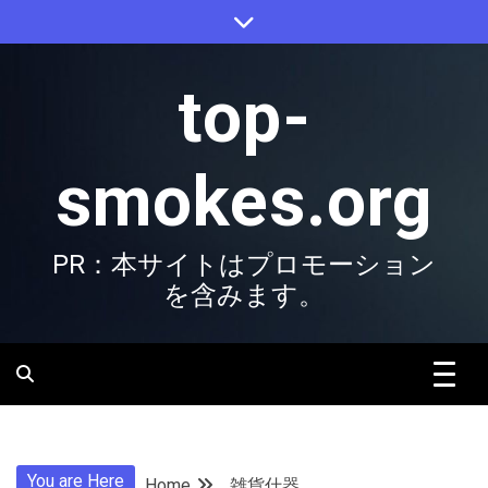
Skip
to
content
top-
smokes.org
PR：本サイトはプロモーション
を含みます。
You are Here
Home
雑貨什器