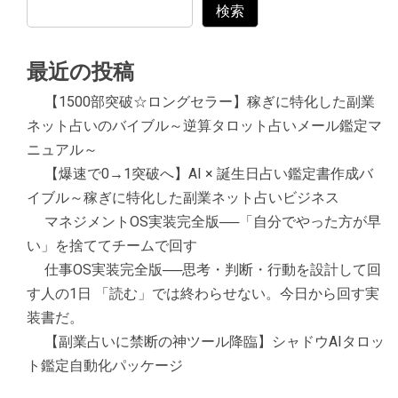
検索
最近の投稿
【1500部突破☆ロングセラー】稼ぎに特化した副業
ネット占いのバイブル～逆算タロット占いメール鑑定マ
ニュアル～
【爆速で0→1突破へ】AI × 誕生日占い鑑定書作成バ
イブル～稼ぎに特化した副業ネット占いビジネス
マネジメントOS実装完全版──「自分でやった方が早
い」を捨ててチームで回す
仕事OS実装完全版──思考・判断・行動を設計して回
す人の1日 「読む」では終わらせない。今日から回す実
装書だ。
【副業占いに禁断の神ツール降臨】シャドウAIタロッ
ト鑑定自動化パッケージ