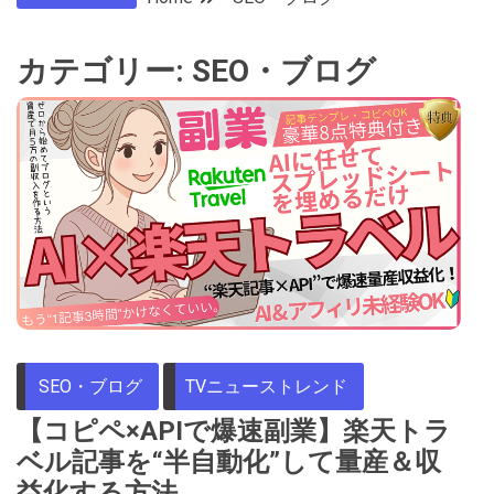
カテゴリー:
SEO・ブログ
SEO・ブログ
TVニューストレンド
【コピペ×APIで爆速副業】楽天トラ
ベル記事を“半自動化”して量産＆収
益化する方法