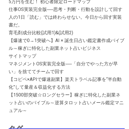
5万円を生む！ 初心者限定ロードマップ
仕事OS実装完全版──思考・判断・行動を設計して回す
人の1日「読む」では終わらせない。今日から回す実装
書だ。
育毛剤成分比較(試用1)&(試用2)
【爆速で0→1突破へ】AI × 誕生日占い鑑定書作成バイブ
ル～稼ぎに特化した副業ネット占いビジネス
サイトマップ
マネジメントOS実装完全版──「自分でやった方が早
い」を捨ててチームで回す
【コピペ×APIで爆速副業】楽天トラベル記事を“半自動
化”して量産＆収益化する方法
【1500部突破☆ロングセラー】稼ぎに特化した副業ネ
ット占いのバイブル～逆算タロット占いメール鑑定マニ
ュアル～
タグ