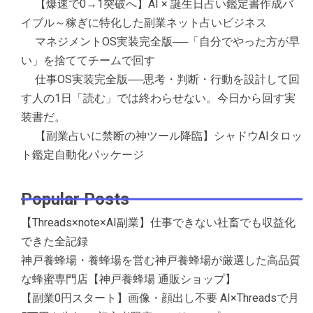
【爆速で0→1突破へ】AI × 誕生日占い鑑定書作成バ
イブル～稼ぎに特化した副業ネット占いビジネス
マネジメントOS実装完全版──「自分でやった方が早
い」を捨ててチームで回す
仕事OS実装完全版──思考・判断・行動を設計して回
す人の1日「読む」では終わらせない。今日から回す実
装書だ。
【副業占いに禁断の神ツール降臨】シャドウAIタロッ
ト鑑定自動化パッケージ
Popular Posts
【Threads×note×AI副業】仕事できない社畜でも収益化
できた全記録
神戸養蜂場・養蜂場を営む神戸養蜂場が厳選した高品質
な蜂蜜専門店【神戸養蜂場 通販ショップ】
【副業0円スタート】画像・顔出し不要 AI×Threadsで月