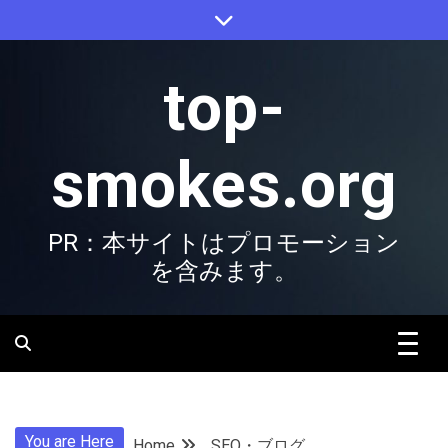
Skip
to
content
top-
smokes.org
PR：本サイトはプロモーション
を含みます。
You are Here
Home
SEO・ブログ