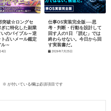
0部突破☆ロングセ
仕事OS実装完全版──思
稼ぎに特化した副業
考・判断・行動を設計して
占いのバイブル～逆
回す人の1日 「読む」では
ット占いメール鑑定
終わらせない。今日から回
アル～
す実装書だ。
月4日
2026年7月25日
。
※
が付いている欄は必須項目です