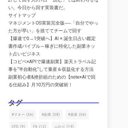
い。今日から回す実装書だ。
サイトマップ
マネジメントOS実装完全版──「自分でやっ
た方が早い」を捨ててチームで回す
【爆速で0→1突破へ】AI × 誕生日占い鑑定
書作成バイブル～稼ぎに特化した副業ネッ
ト占いビジネス
【コピペ×APIで爆速副業】楽天トラベル記
事を“半自動化”して量産＆収益化する方法
副業初心者&挫折組のための【note×AIで回
る仕組み】月10万円の突破術！
タグ
#マネー
(56)
#副業
(58)
#資産
(56)
CFD
(9)
FX
(12)
ふわり
(19)