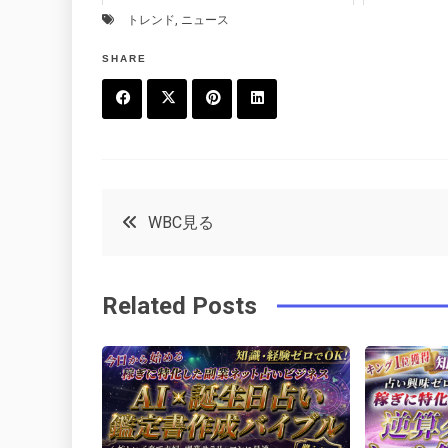
トレンド
,
ニュース
SHARE
F
T
P
L
a
w
in
in
c
it
t
k
投
WBC見る
e
t
e
e
稿
b
e
r
d
Related Posts
o
r
e
in
ナ
o
s
ビ
k
t
ゲ