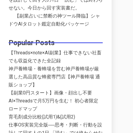
せない。今日から回す実装書だ。
【副業占いに禁断の神ツール降臨】シャ
ドウAIタロット鑑定自動化パッケージ
Popular Posts
【Threads×note×AI副業】仕事できない社畜
でも収益化できた全記録
神戸養蜂場・養蜂場を営む神戸養蜂場が厳
選した高品質な蜂蜜専門店【神戸養蜂場 通
販ショップ】
【副業0円スタート】画像・顔出し不要
AI×Threadsで月5万円を生む！ 初心者限定
ロードマップ
育毛剤成分比較(試用1)&(試用2)
仕事OS実装完全版──思考・判断・行動を設
計して回す人の1日 「読む」では終わらせな