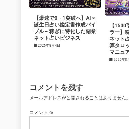
ー
【爆速で0→1突破へ】AI ×
シ
誕生日占い鑑定書作成バイ
【150
ブル～稼ぎに特化した副業
ラー】
ネット占いビジネス
ネット
ョ
算タロ
2026年8月4日
マニュ
ン
2026年8
コメントを残す
メールアドレスが公開されることはありません
コメント
※