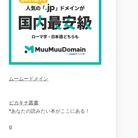
ムームードメイン
ピカキチ叢書
*あなたの読みたい本がここにある！
g: