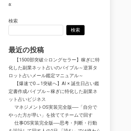
a:
検索
検索
最近の投稿
【1500部突破☆ロングセラー】稼ぎに特
化した副業ネット占いのバイブル～逆算タ
ロット占いメール鑑定マニュアル～
【爆速で0→1突破へ】AI × 誕生日占い鑑
定書作成バイブル～稼ぎに特化した副業ネ
ット占いビジネス
マネジメントOS実装完全版──「自分で
やった方が早い」を捨ててチームで回す
仕事OS実装完全版──思考・判断・行動
を設計して回す人の1日 「読む」では終わら