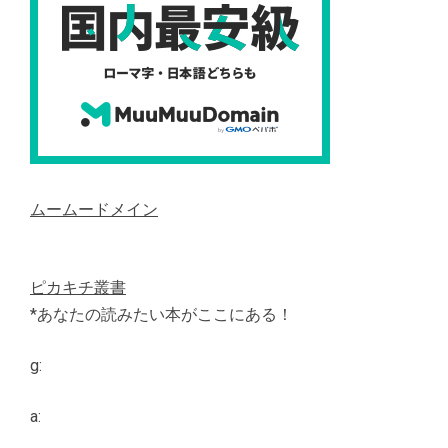
ムームードメイン
ピカキチ叢書
*あなたの読みたい本がここにある！
g:
a: