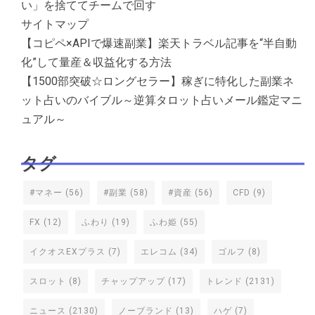
い」を捨ててチームで回す
サイトマップ
【コピペ×APIで爆速副業】楽天トラベル記事を“半自動
化”して量産＆収益化する方法
【1500部突破☆ロングセラー】稼ぎに特化した副業ネ
ット占いのバイブル～逆算タロット占いメール鑑定マニ
ュアル～
タグ
#マネー
(56)
#副業
(58)
#資産
(56)
CFD
(9)
FX
(12)
ふわり
(19)
ふわ姫
(55)
イクオスEXプラス
(7)
エレコム
(34)
ゴルフ
(8)
スロット
(8)
チャップアップ
(17)
トレンド
(2131)
ニュース
(2130)
ノーブランド
(13)
ハゲ
(7)