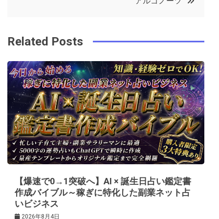
アルゴノーツ
o
r
e
in
ナ
o
s
ビ
k
t
Related Posts
ゲ
ー
シ
ョ
ン
【爆速で0→1突破へ】AI × 誕生日占い鑑定書
作成バイブル～稼ぎに特化した副業ネット占
いビジネス
2026年8月4日