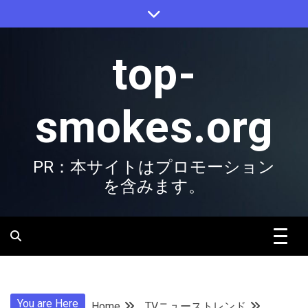
Skip
to
content
top-
smokes.org
PR：本サイトはプロモーション
を含みます。
You are Here
Home
TVニューストレンド