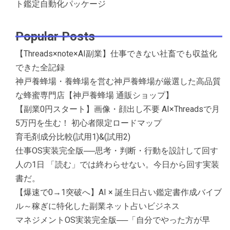
ト鑑定自動化パッケージ
Popular Posts
【Threads×note×AI副業】仕事できない社畜でも収益化
できた全記録
神戸養蜂場・養蜂場を営む神戸養蜂場が厳選した高品質
な蜂蜜専門店【神戸養蜂場 通販ショップ】
【副業0円スタート】画像・顔出し不要 AI×Threadsで月
5万円を生む！ 初心者限定ロードマップ
育毛剤成分比較(試用1)&(試用2)
仕事OS実装完全版──思考・判断・行動を設計して回す
人の1日 「読む」では終わらせない。今日から回す実装
書だ。
【爆速で0→1突破へ】AI × 誕生日占い鑑定書作成バイブ
ル～稼ぎに特化した副業ネット占いビジネス
マネジメントOS実装完全版──「自分でやった方が早