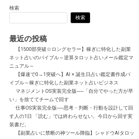
検索
検索
最近の投稿
【1500部突破☆ロングセラー】稼ぎに特化した副業
ネット占いのバイブル～逆算タロット占いメール鑑定マ
ニュアル～
【爆速で0→1突破へ】AI × 誕生日占い鑑定書作成バ
イブル～稼ぎに特化した副業ネット占いビジネス
マネジメントOS実装完全版──「自分でやった方が早
い」を捨ててチームで回す
仕事OS実装完全版──思考・判断・行動を設計して回
す人の1日 「読む」では終わらせない。今日から回す実
装書だ。
【副業占いに禁断の神ツール降臨】シャドウAIタロッ