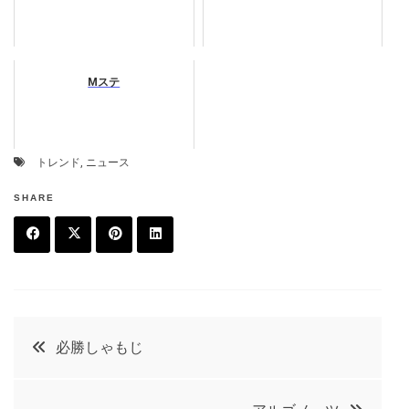
Mステ
トレンド
,
ニュース
SHARE
F
T
P
L
a
w
in
in
c
it
t
k
投
必勝しゃもじ
e
t
e
e
稿
b
e
r
d