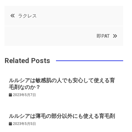
c
it
t
k
投
ラクレス
e
t
e
e
稿
b
e
r
d
即PAT
o
r
e
in
ナ
o
s
ビ
k
t
Related Posts
ゲ
ルルシアは敏感肌の人でも安心して使える育
毛剤なのか？
ー
2023年5月7日
シ
ルルシアは薄毛の部分以外にも使える育毛剤
ョ
2023年5月5日