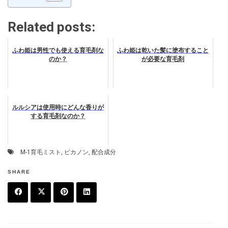
Related posts:
ふわ姫は男性でも使える育毛剤な
ふわ姫は乾いた髪に塗布すること
のか？
が必要な育毛剤
ルルシアは使用時にどんな香りが
する育毛剤なのか？
M-1育毛ミスト
,
ピカノン
,
配合成分
SHARE
F
T
P
L
a
w
in
in