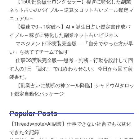
【1500部突破☆ロングセラー】稼ぎに特化した副業
ネット占いのバイブル～逆算タロット占いメール鑑定マ
ニュアル～
【爆速で0→1突破へ】AI × 誕生日占い鑑定書作成バ
イブル～稼ぎに特化した副業ネット占いビジネス
マネジメントOS実装完全版──「自分でやった方が早
い」を捨ててチームで回す
仕事OS実装完全版──思考・判断・行動を設計して回
す人の1日 「読む」では終わらせない。今日から回す実
装書だ。
【副業占いに禁断の神ツール降臨】シャドウAIタロッ
ト鑑定自動化パッケージ
Popular Posts
【Threads×note×AI副業】仕事できない社畜でも収益化
できた全記録