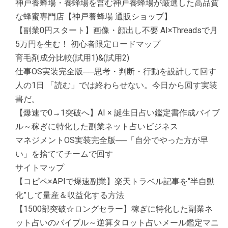
神戸養蜂場・養蜂場を営む神戸養蜂場が厳選した高品質
な蜂蜜専門店【神戸養蜂場 通販ショップ】
【副業0円スタート】画像・顔出し不要 AI×Threadsで月
5万円を生む！ 初心者限定ロードマップ
育毛剤成分比較(試用1)&(試用2)
仕事OS実装完全版──思考・判断・行動を設計して回す
人の1日 「読む」では終わらせない。今日から回す実装
書だ。
【爆速で0→1突破へ】AI × 誕生日占い鑑定書作成バイブ
ル～稼ぎに特化した副業ネット占いビジネス
マネジメントOS実装完全版──「自分でやった方が早
い」を捨ててチームで回す
サイトマップ
【コピペ×APIで爆速副業】楽天トラベル記事を“半自動
化”して量産＆収益化する方法
【1500部突破☆ロングセラー】稼ぎに特化した副業ネ
ット占いのバイブル～逆算タロット占いメール鑑定マニ