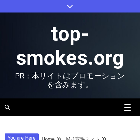
Skip
to
content
top-
smokes.org
PR：本サイトはプロモーション
を含みます。
You are Here
Home
M-1育毛ミスト