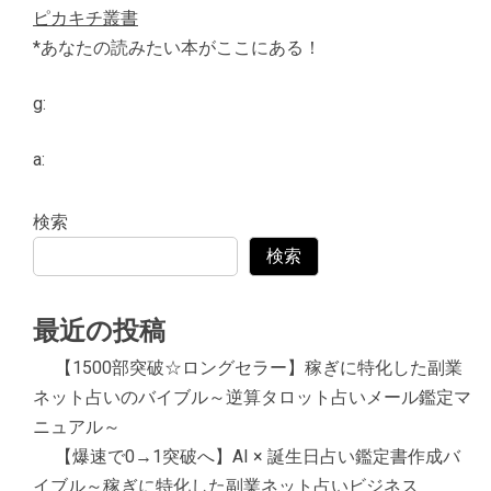
ピカキチ叢書
*あなたの読みたい本がここにある！
g:
a:
検索
検索
最近の投稿
【1500部突破☆ロングセラー】稼ぎに特化した副業
ネット占いのバイブル～逆算タロット占いメール鑑定マ
ニュアル～
【爆速で0→1突破へ】AI × 誕生日占い鑑定書作成バ
イブル～稼ぎに特化した副業ネット占いビジネス