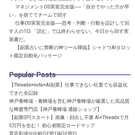
マネジメントOS実装完全版──「自分でやった方が早
い」を捨ててチームで回す
仕事OS実装完全版──思考・判断・行動を設計して回
す人の1日 「読む」では終わらせない。今日から回す実
装書だ。
【副業占いに禁断の神ツール降臨】シャドウAIタロッ
ト鑑定自動化パッケージ
Popular Posts
【Threads×note×AI副業】仕事できない社畜でも収益化
できた全記録
神戸養蜂場・養蜂場を営む神戸養蜂場が厳選した高品質
な蜂蜜専門店【神戸養蜂場 通販ショップ】
【副業0円スタート】画像・顔出し不要 AI×Threadsで月
5万円を生む！ 初心者限定ロードマップ
育毛剤成分比較(試用1)&(試用2)