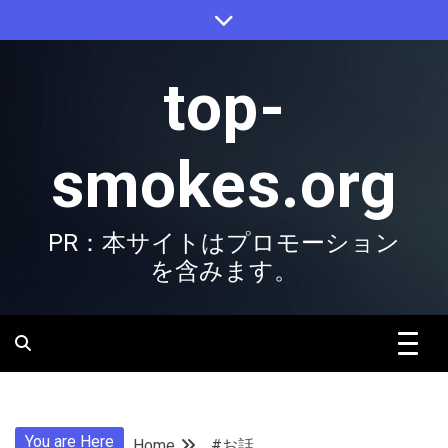
Skip
to
content
top-
smokes.org
PR：本サイトはプロモーション
を含みます。
You are Here
Home
#お話