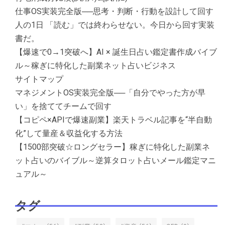
仕事OS実装完全版──思考・判断・行動を設計して回す
人の1日 「読む」では終わらせない。今日から回す実装
書だ。
【爆速で0→1突破へ】AI × 誕生日占い鑑定書作成バイブ
ル～稼ぎに特化した副業ネット占いビジネス
サイトマップ
マネジメントOS実装完全版──「自分でやった方が早
い」を捨ててチームで回す
【コピペ×APIで爆速副業】楽天トラベル記事を“半自動
化”して量産＆収益化する方法
【1500部突破☆ロングセラー】稼ぎに特化した副業ネ
ット占いのバイブル～逆算タロット占いメール鑑定マニ
ュアル～
タグ