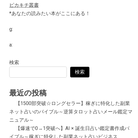
ピカキチ叢書
*あなたの読みたい本がここにある！
g:
a:
検索
検索
最近の投稿
【1500部突破☆ロングセラー】稼ぎに特化した副業
ネット占いのバイブル～逆算タロット占いメール鑑定マ
ニュアル～
【爆速で0→1突破へ】AI × 誕生日占い鑑定書作成バ
イブル～稼ぎに特化した副業ネット占いビジネス