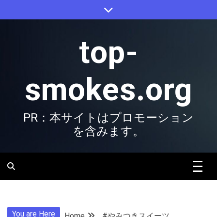
Skip
to
content
top-
smokes.org
PR：本サイトはプロモーション
を含みます。
You are Here
Home
#やみつきスイーツ