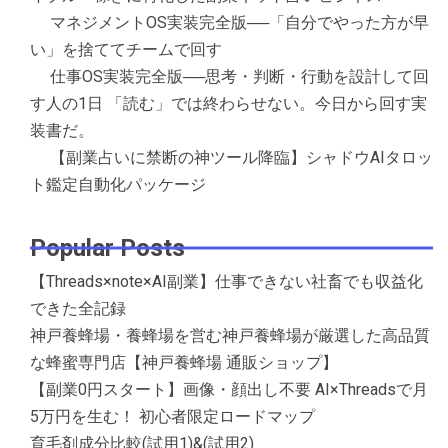
マネジメントOS実装完全版──「自分でやった方が早
い」を捨ててチームで回す
仕事OS実装完全版──思考・判断・行動を設計して回
す人の1日 「読む」では終わらせない。今日から回す実
装書だ。
【副業占いに禁断の神ツール降臨】シャドウAIタロッ
ト鑑定自動化パッケージ
Popular Posts
【Threads×note×AI副業】仕事できない社畜でも収益化
できた全記録
神戸養蜂場・養蜂場を営む神戸養蜂場が厳選した高品質
な蜂蜜専門店【神戸養蜂場 通販ショップ】
【副業0円スタート】画像・顔出し不要 AI×Threadsで月
5万円を生む！ 初心者限定ロードマップ
育毛剤成分比較(試用1)&(試用2)