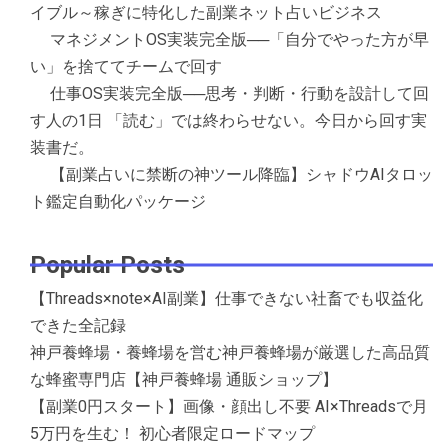
イブル～稼ぎに特化した副業ネット占いビジネス
マネジメントOS実装完全版──「自分でやった方が早
い」を捨ててチームで回す
仕事OS実装完全版──思考・判断・行動を設計して回
す人の1日 「読む」では終わらせない。今日から回す実
装書だ。
【副業占いに禁断の神ツール降臨】シャドウAIタロッ
ト鑑定自動化パッケージ
Popular Posts
【Threads×note×AI副業】仕事できない社畜でも収益化
できた全記録
神戸養蜂場・養蜂場を営む神戸養蜂場が厳選した高品質
な蜂蜜専門店【神戸養蜂場 通販ショップ】
【副業0円スタート】画像・顔出し不要 AI×Threadsで月
5万円を生む！ 初心者限定ロードマップ