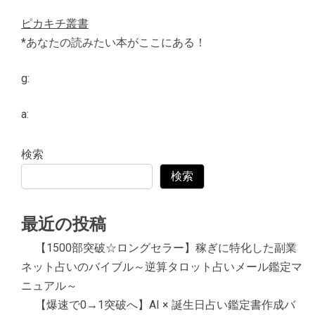
ピカキチ叢書
*あなたの読みたい本がここにある！
g:
a:
検索
検索
最近の投稿
【1500部突破☆ロングセラー】稼ぎに特化した副業
ネット占いのバイブル～逆算タロット占いメール鑑定マ
ニュアル～
【爆速で0→1突破へ】AI × 誕生日占い鑑定書作成バ