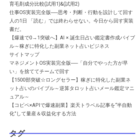
育毛剤成分比較(試用1)&(試用2)
仕事OS実装完全版──思考・判断・行動を設計して回す
人の1日 「読む」では終わらせない。今日から回す実装
書だ。
【爆速で0→1突破へ】AI × 誕生日占い鑑定書作成バイブ
ル～稼ぎに特化した副業ネット占いビジネス
サイトマップ
マネジメントOS実装完全版──「自分でやった方が早
い」を捨ててチームで回す
【1500部突破☆ロングセラー】稼ぎに特化した副業ネ
ット占いのバイブル～逆算タロット占いメール鑑定マニ
ュアル～
【コピペ×APIで爆速副業】楽天トラベル記事を“半自動
化”して量産＆収益化する方法
タグ