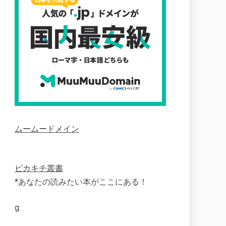
ムームードメイン
ピカキチ叢書
*あなたの読みたい本がここにある！
g: