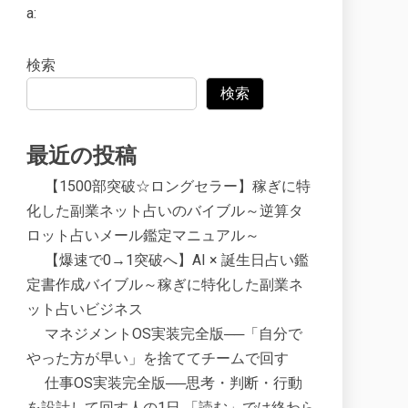
a:
検索
検索
最近の投稿
【1500部突破☆ロングセラー】稼ぎに特
化した副業ネット占いのバイブル～逆算タ
ロット占いメール鑑定マニュアル～
【爆速で0→1突破へ】AI × 誕生日占い鑑
定書作成バイブル～稼ぎに特化した副業ネ
ット占いビジネス
マネジメントOS実装完全版──「自分で
やった方が早い」を捨ててチームで回す
仕事OS実装完全版──思考・判断・行動
を設計して回す人の1日 「読む」では終わら