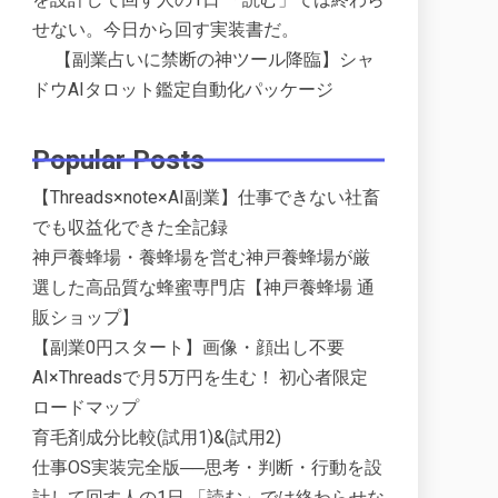
せない。今日から回す実装書だ。
【副業占いに禁断の神ツール降臨】シャ
ドウAIタロット鑑定自動化パッケージ
Popular Posts
【Threads×note×AI副業】仕事できない社畜
でも収益化できた全記録
神戸養蜂場・養蜂場を営む神戸養蜂場が厳
選した高品質な蜂蜜専門店【神戸養蜂場 通
販ショップ】
【副業0円スタート】画像・顔出し不要
AI×Threadsで月5万円を生む！ 初心者限定
ロードマップ
育毛剤成分比較(試用1)&(試用2)
仕事OS実装完全版──思考・判断・行動を設
計して回す人の1日 「読む」では終わらせな