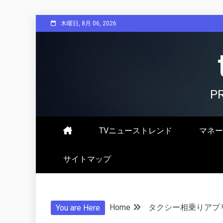
Skip
木曜日, 8月 06, 2026
to
content
P
TVニューストレンド
マネー
サイトマップ
Home
タクシー相乗りアプ
You are Here