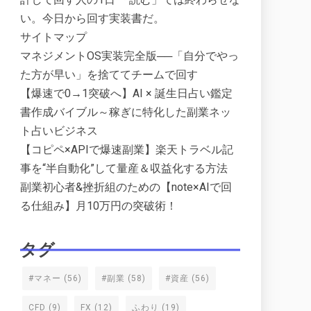
い。今日から回す実装書だ。
サイトマップ
マネジメントOS実装完全版──「自分でやっ
た方が早い」を捨ててチームで回す
【爆速で0→1突破へ】AI × 誕生日占い鑑定
書作成バイブル～稼ぎに特化した副業ネッ
ト占いビジネス
【コピペ×APIで爆速副業】楽天トラベル記
事を“半自動化”して量産＆収益化する方法
副業初心者&挫折組のための【note×AIで回
る仕組み】月10万円の突破術！
タグ
#マネー
(56)
#副業
(58)
#資産
(56)
CFD
(9)
FX
(12)
ふわり
(19)