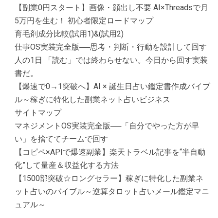
【副業0円スタート】画像・顔出し不要 AI×Threadsで月
5万円を生む！ 初心者限定ロードマップ
育毛剤成分比較(試用1)&(試用2)
仕事OS実装完全版──思考・判断・行動を設計して回す
人の1日 「読む」では終わらせない。今日から回す実装
書だ。
【爆速で0→1突破へ】AI × 誕生日占い鑑定書作成バイブ
ル～稼ぎに特化した副業ネット占いビジネス
サイトマップ
マネジメントOS実装完全版──「自分でやった方が早
い」を捨ててチームで回す
【コピペ×APIで爆速副業】楽天トラベル記事を“半自動
化”して量産＆収益化する方法
【1500部突破☆ロングセラー】稼ぎに特化した副業ネ
ット占いのバイブル～逆算タロット占いメール鑑定マニ
ュアル～