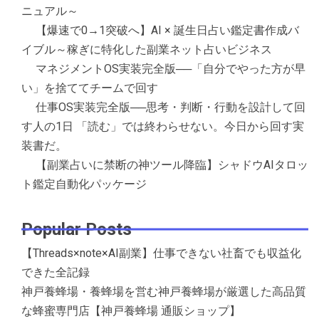
ニュアル～
【爆速で0→1突破へ】AI × 誕生日占い鑑定書作成バ
イブル～稼ぎに特化した副業ネット占いビジネス
マネジメントOS実装完全版──「自分でやった方が早
い」を捨ててチームで回す
仕事OS実装完全版──思考・判断・行動を設計して回
す人の1日 「読む」では終わらせない。今日から回す実
装書だ。
【副業占いに禁断の神ツール降臨】シャドウAIタロッ
ト鑑定自動化パッケージ
Popular Posts
【Threads×note×AI副業】仕事できない社畜でも収益化
できた全記録
神戸養蜂場・養蜂場を営む神戸養蜂場が厳選した高品質
な蜂蜜専門店【神戸養蜂場 通販ショップ】