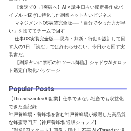
【爆速で0→1突破へ】AI × 誕生日占い鑑定書作成バ
イブル～稼ぎに特化した副業ネット占いビジネス
マネジメントOS実装完全版──「自分でやった方が早
い」を捨ててチームで回す
仕事OS実装完全版──思考・判断・行動を設計して回
す人の1日 「読む」では終わらせない。今日から回す実
装書だ。
【副業占いに禁断の神ツール降臨】シャドウAIタロッ
ト鑑定自動化パッケージ
Popular Posts
【Threads×note×AI副業】仕事できない社畜でも収益化
できた全記録
神戸養蜂場・養蜂場を営む神戸養蜂場が厳選した高品質
な蜂蜜専門店【神戸養蜂場 通販ショップ】
【副業0円スタート】画像・顔出し不要 AI×Threadsで月