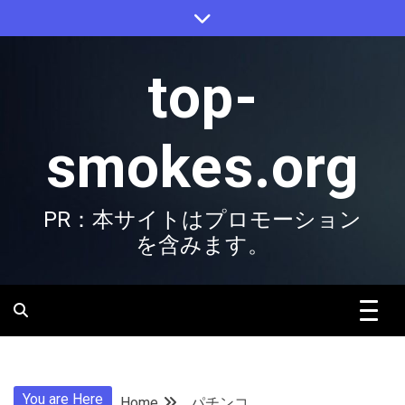
Skip
to
content
top-
smokes.org
PR：本サイトはプロモーション
を含みます。
You are Here
Home
パチンコ