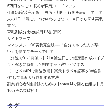
5万円を生む！ 初心者限定ロードマップ
仕事OS実装完全版──思考・判断・行動を設計して回す
人の1日 「読む」では終わらせない。今日から回す実装
書だ。
育毛剤成分比較(試用1)&(試用2)
サイトマップ
マネジメントOS実装完全版──「自分でやった方が早
い」を捨ててチームで回す
【爆速で0→1突破へ】AI × 誕生日占い鑑定書作成バイブ
ル～稼ぎに特化した副業ネット占いビジネス
【コピペ×APIで爆速副業】楽天トラベル記事を“半自動
化”して量産＆収益化する方法
副業初心者&挫折組のための【note×AIで回る仕組み】月
10万円の突破術！
タグ