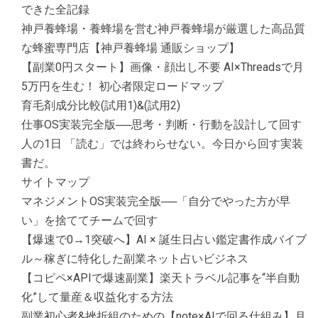
できた全記録
神戸養蜂場・養蜂場を営む神戸養蜂場が厳選した高品質
な蜂蜜専門店【神戸養蜂場 通販ショップ】
【副業0円スタート】画像・顔出し不要 AI×Threadsで月
5万円を生む！ 初心者限定ロードマップ
育毛剤成分比較(試用1)&(試用2)
仕事OS実装完全版──思考・判断・行動を設計して回す
人の1日 「読む」では終わらせない。今日から回す実装
書だ。
サイトマップ
マネジメントOS実装完全版──「自分でやった方が早
い」を捨ててチームで回す
【爆速で0→1突破へ】AI × 誕生日占い鑑定書作成バイブ
ル～稼ぎに特化した副業ネット占いビジネス
【コピペ×APIで爆速副業】楽天トラベル記事を“半自動
化”して量産＆収益化する方法
副業初心者&挫折組のための【note×AIで回る仕組み】月