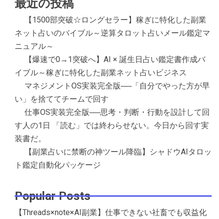
最近の投稿
【1500部突破☆ロングセラー】稼ぎに特化した副業
ネット占いのバイブル～逆算タロット占いメール鑑定マ
ニュアル～
【爆速で0→1突破へ】AI × 誕生日占い鑑定書作成バ
イブル～稼ぎに特化した副業ネット占いビジネス
マネジメントOS実装完全版──「自分でやった方が早
い」を捨ててチームで回す
仕事OS実装完全版──思考・判断・行動を設計して回
す人の1日 「読む」では終わらせない。今日から回す実
装書だ。
【副業占いに禁断の神ツール降臨】シャドウAIタロッ
ト鑑定自動化パッケージ
Popular Posts
【Threads×note×AI副業】仕事できない社畜でも収益化