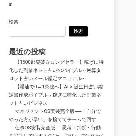
a:
検索
検索
最近の投稿
【1500部突破☆ロングセラー】稼ぎに特
化した副業ネット占いのバイブル～逆算タ
ロット占いメール鑑定マニュアル～
【爆速で0→1突破へ】AI × 誕生日占い鑑
定書作成バイブル～稼ぎに特化した副業ネ
ット占いビジネス
マネジメントOS実装完全版──「自分で
やった方が早い」を捨ててチームで回す
仕事OS実装完全版──思考・判断・行動
を設計して回す人の1日 「読む」では終わら