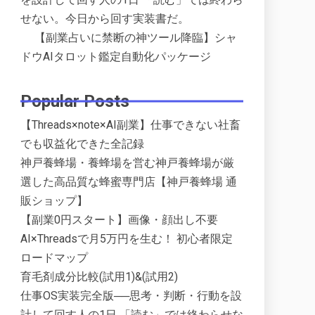
せない。今日から回す実装書だ。
【副業占いに禁断の神ツール降臨】シャ
ドウAIタロット鑑定自動化パッケージ
Popular Posts
【Threads×note×AI副業】仕事できない社畜
でも収益化できた全記録
神戸養蜂場・養蜂場を営む神戸養蜂場が厳
選した高品質な蜂蜜専門店【神戸養蜂場 通
販ショップ】
【副業0円スタート】画像・顔出し不要
AI×Threadsで月5万円を生む！ 初心者限定
ロードマップ
育毛剤成分比較(試用1)&(試用2)
仕事OS実装完全版──思考・判断・行動を設
計して回す人の1日 「読む」では終わらせな