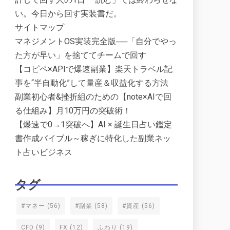
い。今日から回す実装書だ。
サイトマップ
マネジメントOS実装完全版──「自分でやっ
た方が早い」を捨ててチームで回す
【コピペ×APIで爆速副業】楽天トラベル記
事を“半自動化”して量産＆収益化する方法
副業初心者&挫折組のための【note×AIで回
る仕組み】月10万円の突破術！
【爆速で0→1突破へ】AI × 誕生日占い鑑定
書作成バイブル～稼ぎに特化した副業ネッ
ト占いビジネス
タグ
#マネー
(56)
#副業
(58)
#資産
(56)
CFD
(9)
FX
(12)
ふわり
(19)