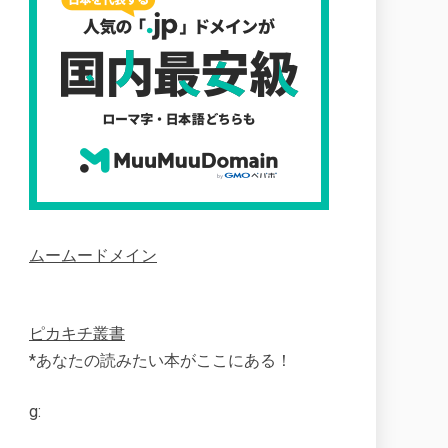
ムームードメイン
ピカキチ叢書
*あなたの読みたい本がここにある！
g: