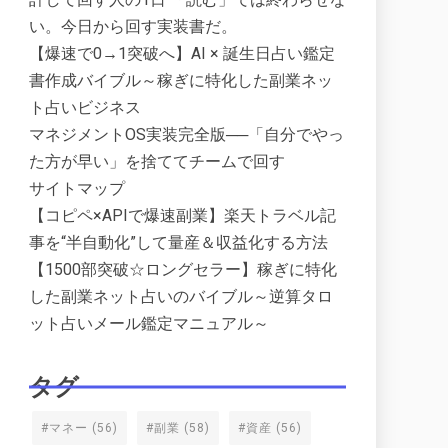
い。今日から回す実装書だ。
【爆速で0→1突破へ】AI × 誕生日占い鑑定
書作成バイブル～稼ぎに特化した副業ネッ
ト占いビジネス
マネジメントOS実装完全版──「自分でやっ
た方が早い」を捨ててチームで回す
サイトマップ
【コピペ×APIで爆速副業】楽天トラベル記
事を“半自動化”して量産＆収益化する方法
【1500部突破☆ロングセラー】稼ぎに特化
した副業ネット占いのバイブル～逆算タロ
ット占いメール鑑定マニュアル～
タグ
#マネー
(56)
#副業
(58)
#資産
(56)