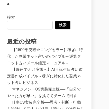
a:
検索
検索
最近の投稿
【1500部突破☆ロングセラー】稼ぎに特
化した副業ネット占いのバイブル～逆算タ
ロット占いメール鑑定マニュアル～
【爆速で0→1突破へ】AI × 誕生日占い鑑
定書作成バイブル～稼ぎに特化した副業ネ
ット占いビジネス
マネジメントOS実装完全版──「自分で
やった方が早い」を捨ててチームで回す
仕事OS実装完全版──思考・判断・行動
を設計して回す人の1日 「読む」では終わら