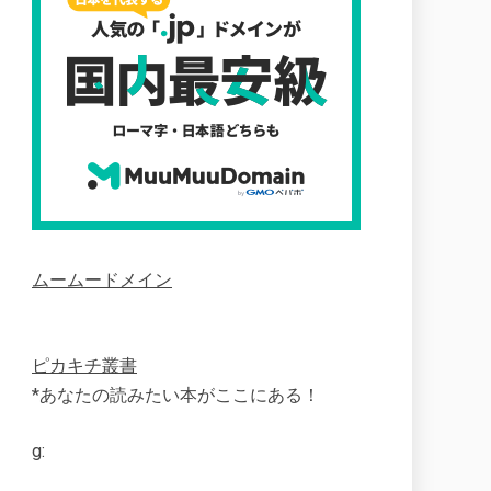
ムームードメイン
ピカキチ叢書
*あなたの読みたい本がここにある！
g: