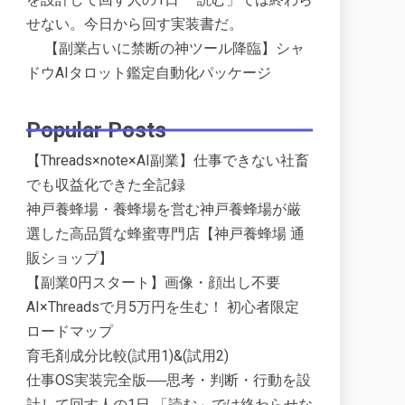
せない。今日から回す実装書だ。
【副業占いに禁断の神ツール降臨】シャ
ドウAIタロット鑑定自動化パッケージ
Popular Posts
【Threads×note×AI副業】仕事できない社畜
でも収益化できた全記録
神戸養蜂場・養蜂場を営む神戸養蜂場が厳
選した高品質な蜂蜜専門店【神戸養蜂場 通
販ショップ】
【副業0円スタート】画像・顔出し不要
AI×Threadsで月5万円を生む！ 初心者限定
ロードマップ
育毛剤成分比較(試用1)&(試用2)
仕事OS実装完全版──思考・判断・行動を設
計して回す人の1日 「読む」では終わらせな