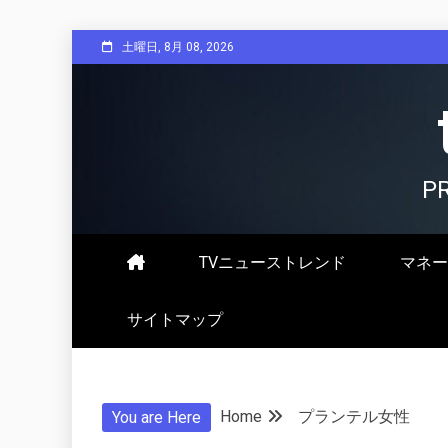
Skip
土曜日, 8月 08, 2026
to
content
P
TVニューストレンド
マネー
サイトマップ
Home
プランテル女性
You are Here