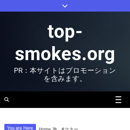
Skip
to
content
top-
smokes.org
PR：本サイトはプロモーション
を含みます。
You are Here
Home
#マネー