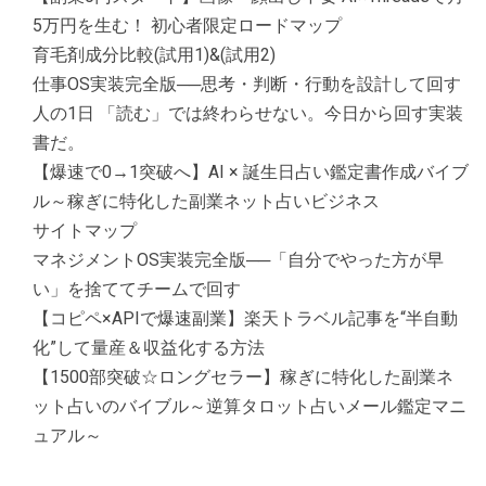
5万円を生む！ 初心者限定ロードマップ
育毛剤成分比較(試用1)&(試用2)
仕事OS実装完全版──思考・判断・行動を設計して回す
人の1日 「読む」では終わらせない。今日から回す実装
書だ。
【爆速で0→1突破へ】AI × 誕生日占い鑑定書作成バイブ
ル～稼ぎに特化した副業ネット占いビジネス
サイトマップ
マネジメントOS実装完全版──「自分でやった方が早
い」を捨ててチームで回す
【コピペ×APIで爆速副業】楽天トラベル記事を“半自動
化”して量産＆収益化する方法
【1500部突破☆ロングセラー】稼ぎに特化した副業ネ
ット占いのバイブル～逆算タロット占いメール鑑定マニ
ュアル～