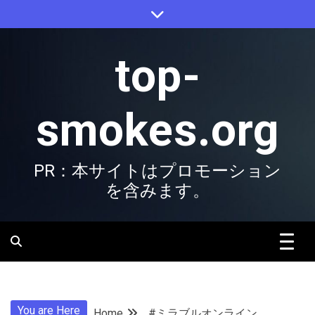
Skip
to
content
top-
smokes.org
PR：本サイトはプロモーション
を含みます。
You are Here
Home
#ミラブルオンライン