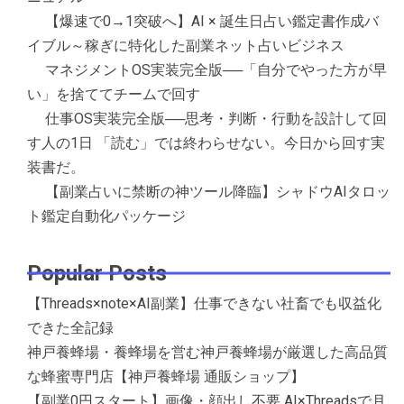
【爆速で0→1突破へ】AI × 誕生日占い鑑定書作成バ
イブル～稼ぎに特化した副業ネット占いビジネス
マネジメントOS実装完全版──「自分でやった方が早
い」を捨ててチームで回す
仕事OS実装完全版──思考・判断・行動を設計して回
す人の1日 「読む」では終わらせない。今日から回す実
装書だ。
【副業占いに禁断の神ツール降臨】シャドウAIタロッ
ト鑑定自動化パッケージ
Popular Posts
【Threads×note×AI副業】仕事できない社畜でも収益化
できた全記録
神戸養蜂場・養蜂場を営む神戸養蜂場が厳選した高品質
な蜂蜜専門店【神戸養蜂場 通販ショップ】
【副業0円スタート】画像・顔出し不要 AI×Threadsで月