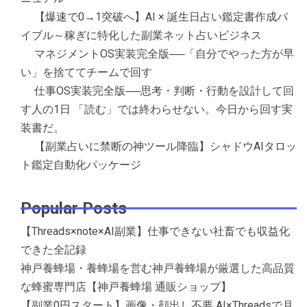
【爆速で0→1突破へ】AI × 誕生日占い鑑定書作成バ
イブル～稼ぎに特化した副業ネット占いビジネス
マネジメントOS実装完全版──「自分でやった方が早
い」を捨ててチームで回す
仕事OS実装完全版──思考・判断・行動を設計して回
す人の1日 「読む」では終わらせない。今日から回す実
装書だ。
【副業占いに禁断の神ツール降臨】シャドウAIタロッ
ト鑑定自動化パッケージ
Popular Posts
【Threads×note×AI副業】仕事できない社畜でも収益化
できた全記録
神戸養蜂場・養蜂場を営む神戸養蜂場が厳選した高品質
な蜂蜜専門店【神戸養蜂場 通販ショップ】
【副業0円スタート】画像・顔出し不要 AI×Threadsで月