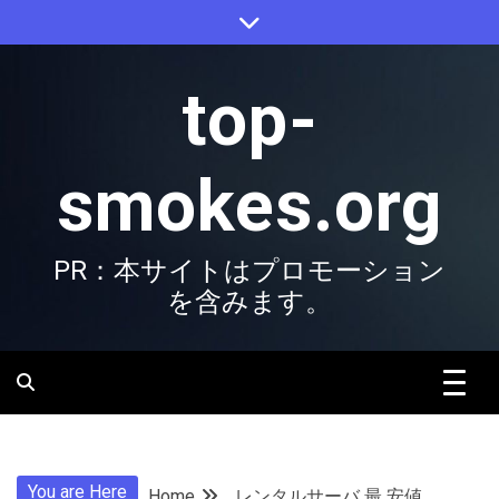
Skip
to
content
top-
smokes.org
PR：本サイトはプロモーション
を含みます。
You are Here
Home
レンタルサーバ 最 安値