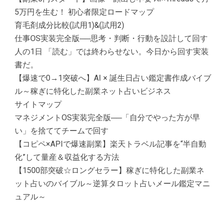
5万円を生む！ 初心者限定ロードマップ
育毛剤成分比較(試用1)&(試用2)
仕事OS実装完全版──思考・判断・行動を設計して回す
人の1日 「読む」では終わらせない。今日から回す実装
書だ。
【爆速で0→1突破へ】AI × 誕生日占い鑑定書作成バイブ
ル～稼ぎに特化した副業ネット占いビジネス
サイトマップ
マネジメントOS実装完全版──「自分でやった方が早
い」を捨ててチームで回す
【コピペ×APIで爆速副業】楽天トラベル記事を“半自動
化”して量産＆収益化する方法
【1500部突破☆ロングセラー】稼ぎに特化した副業ネ
ット占いのバイブル～逆算タロット占いメール鑑定マニ
ュアル～