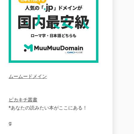
ムームードメイン
ピカキチ叢書
*あなたの読みたい本がここにある！
g: