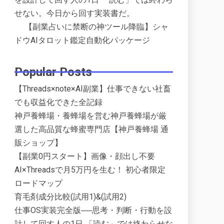
せない。今日から回す実装書だ。
【副業占いに禁断の神ツール降臨】シャ
ドウAIタロット鑑定自動化パッケージ
Popular Posts
【Threads×note×AI副業】仕事できない社畜
でも収益化できた全記録
神戸養蜂場・養蜂場を営む神戸養蜂場が厳
選した高品質な蜂蜜専門店【神戸養蜂場 通
販ショップ】
【副業0円スタート】画像・顔出し不要
AI×Threadsで月5万円を生む！ 初心者限定
ロードマップ
育毛剤成分比較(試用1)&(試用2)
仕事OS実装完全版──思考・判断・行動を設
計して回す人の1日 「読む」では終わらせな