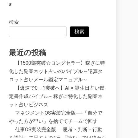
a:
検索
検索
最近の投稿
【1500部突破☆ロングセラー】稼ぎに特
化した副業ネット占いのバイブル～逆算タ
ロット占いメール鑑定マニュアル～
【爆速で0→1突破へ】AI × 誕生日占い鑑
定書作成バイブル～稼ぎに特化した副業ネ
ット占いビジネス
マネジメントOS実装完全版──「自分で
やった方が早い」を捨ててチームで回す
仕事OS実装完全版──思考・判断・行動
を設計して回す人の1日 「読む」では終わら