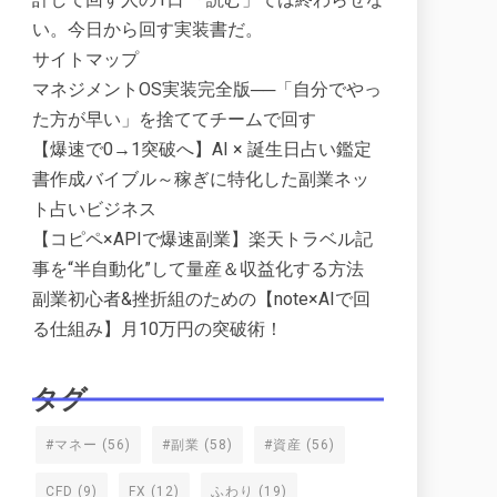
い。今日から回す実装書だ。
サイトマップ
マネジメントOS実装完全版──「自分でやっ
た方が早い」を捨ててチームで回す
【爆速で0→1突破へ】AI × 誕生日占い鑑定
書作成バイブル～稼ぎに特化した副業ネッ
ト占いビジネス
【コピペ×APIで爆速副業】楽天トラベル記
事を“半自動化”して量産＆収益化する方法
副業初心者&挫折組のための【note×AIで回
る仕組み】月10万円の突破術！
タグ
#マネー
(56)
#副業
(58)
#資産
(56)
CFD
(9)
FX
(12)
ふわり
(19)