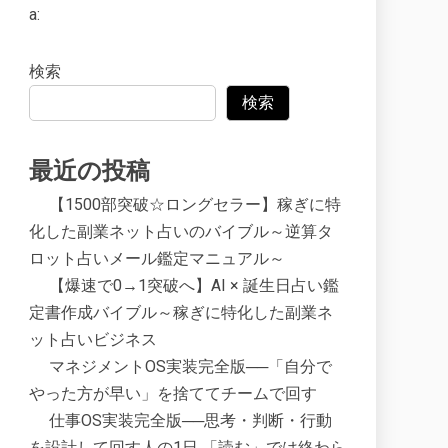
a:
検索
検索
最近の投稿
【1500部突破☆ロングセラー】稼ぎに特
化した副業ネット占いのバイブル～逆算タ
ロット占いメール鑑定マニュアル～
【爆速で0→1突破へ】AI × 誕生日占い鑑
定書作成バイブル～稼ぎに特化した副業ネ
ット占いビジネス
マネジメントOS実装完全版──「自分で
やった方が早い」を捨ててチームで回す
仕事OS実装完全版──思考・判断・行動
を設計して回す人の1日 「読む」では終わら