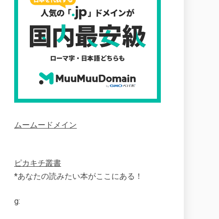
ムームードメイン
ピカキチ叢書
*あなたの読みたい本がここにある！
g: