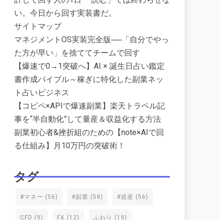
い。今日から回す実装書だ。
サイトマップ
マネジメントOS実装完全版──「自分でやっ
た方が早い」を捨ててチームで回す
【爆速で0→1突破へ】AI × 誕生日占い鑑定
書作成バイブル～稼ぎに特化した副業ネッ
ト占いビジネス
【コピペ×APIで爆速副業】楽天トラベル記
事を“半自動化”して量産＆収益化する方法
副業初心者&挫折組のための【note×AIで回
る仕組み】月10万円の突破術！
タグ
#マネー
(56)
#副業
(58)
#資産
(56)
CFD
(9)
FX
(12)
ふわり
(19)