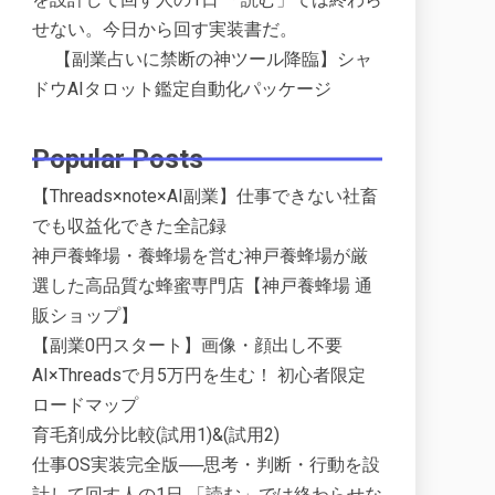
せない。今日から回す実装書だ。
【副業占いに禁断の神ツール降臨】シャ
ドウAIタロット鑑定自動化パッケージ
Popular Posts
【Threads×note×AI副業】仕事できない社畜
でも収益化できた全記録
神戸養蜂場・養蜂場を営む神戸養蜂場が厳
選した高品質な蜂蜜専門店【神戸養蜂場 通
販ショップ】
【副業0円スタート】画像・顔出し不要
AI×Threadsで月5万円を生む！ 初心者限定
ロードマップ
育毛剤成分比較(試用1)&(試用2)
仕事OS実装完全版──思考・判断・行動を設
計して回す人の1日 「読む」では終わらせな