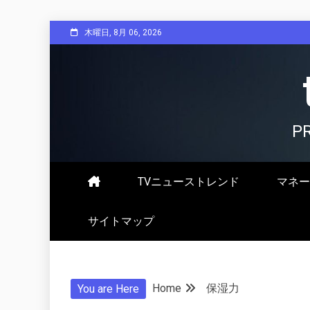
Skip
木曜日, 8月 06, 2026
to
content
P
TVニューストレンド
マネー
サイトマップ
Home
保湿力
You are Here