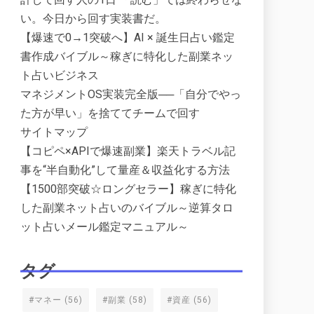
い。今日から回す実装書だ。
【爆速で0→1突破へ】AI × 誕生日占い鑑定
書作成バイブル～稼ぎに特化した副業ネッ
ト占いビジネス
マネジメントOS実装完全版──「自分でやっ
た方が早い」を捨ててチームで回す
サイトマップ
【コピペ×APIで爆速副業】楽天トラベル記
事を“半自動化”して量産＆収益化する方法
【1500部突破☆ロングセラー】稼ぎに特化
した副業ネット占いのバイブル～逆算タロ
ット占いメール鑑定マニュアル～
タグ
#マネー
(56)
#副業
(58)
#資産
(56)