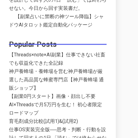
せない。今日から回す実装書だ。
【副業占いに禁断の神ツール降臨】シャ
ドウAIタロット鑑定自動化パッケージ
Popular Posts
【Threads×note×AI副業】仕事できない社畜
でも収益化できた全記録
神戸養蜂場・養蜂場を営む神戸養蜂場が厳
選した高品質な蜂蜜専門店【神戸養蜂場 通
販ショップ】
【副業0円スタート】画像・顔出し不要
AI×Threadsで月5万円を生む！ 初心者限定
ロードマップ
育毛剤成分比較(試用1)&(試用2)
仕事OS実装完全版──思考・判断・行動を設
計して回す人の1日 「読む」では終わらせな