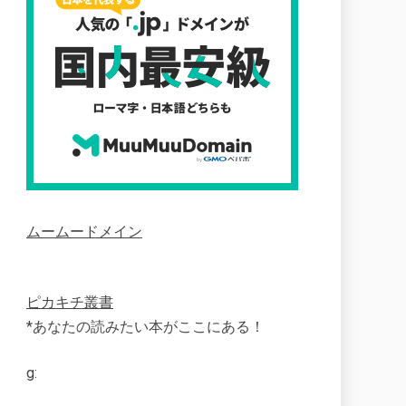
ムームードメイン
ピカキチ叢書
*あなたの読みたい本がここにある！
g: