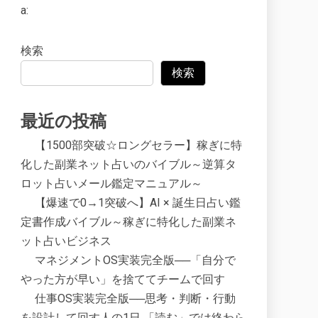
a:
検索
検索
最近の投稿
【1500部突破☆ロングセラー】稼ぎに特
化した副業ネット占いのバイブル～逆算タ
ロット占いメール鑑定マニュアル～
【爆速で0→1突破へ】AI × 誕生日占い鑑
定書作成バイブル～稼ぎに特化した副業ネ
ット占いビジネス
マネジメントOS実装完全版──「自分で
やった方が早い」を捨ててチームで回す
仕事OS実装完全版──思考・判断・行動
を設計して回す人の1日 「読む」では終わら