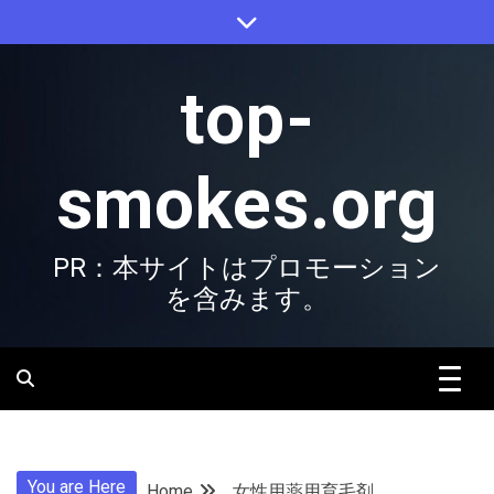
Skip
to
content
top-
smokes.org
PR：本サイトはプロモーション
を含みます。
You are Here
Home
女性用薬用育毛剤