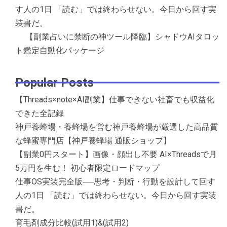
す人の1日 「読む」では終わらせない。今日から回す実
装書だ。
【副業占いに禁断の神ツール降臨】シャドウAIタロッ
ト鑑定自動化パッケージ
Popular Posts
【Threads×note×AI副業】仕事できない社畜でも収益化
できた全記録
神戸養蜂場・養蜂場を営む神戸養蜂場が厳選した高品質
な蜂蜜専門店【神戸養蜂場 通販ショップ】
【副業0円スタート】画像・顔出し不要 AI×Threadsで月
5万円を生む！ 初心者限定ロードマップ
仕事OS実装完全版──思考・判断・行動を設計して回す
人の1日 「読む」では終わらせない。今日から回す実装
書だ。
育毛剤成分比較(試用1)&(試用2)