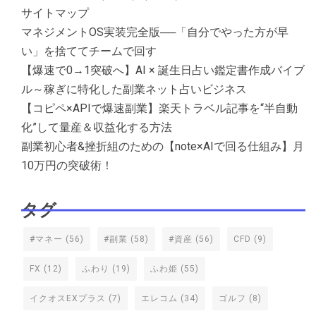
サイトマップ
マネジメントOS実装完全版──「自分でやった方が早
い」を捨ててチームで回す
【爆速で0→1突破へ】AI × 誕生日占い鑑定書作成バイブ
ル～稼ぎに特化した副業ネット占いビジネス
【コピペ×APIで爆速副業】楽天トラベル記事を“半自動
化”して量産＆収益化する方法
副業初心者&挫折組のための【note×AIで回る仕組み】月
10万円の突破術！
タグ
#マネー
(56)
#副業
(58)
#資産
(56)
CFD
(9)
FX
(12)
ふわり
(19)
ふわ姫
(55)
イクオスEXプラス
(7)
エレコム
(34)
ゴルフ
(8)