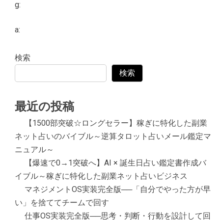
g:
a:
検索
検索
最近の投稿
【1500部突破☆ロングセラー】稼ぎに特化した副業
ネット占いのバイブル～逆算タロット占いメール鑑定マ
ニュアル～
【爆速で0→1突破へ】AI × 誕生日占い鑑定書作成バ
イブル～稼ぎに特化した副業ネット占いビジネス
マネジメントOS実装完全版──「自分でやった方が早
い」を捨ててチームで回す
仕事OS実装完全版──思考・判断・行動を設計して回