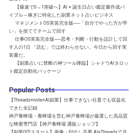
【爆速で0→1突破へ】AI × 誕生日占い鑑定書作成バ
イブル～稼ぎに特化した副業ネット占いビジネス
マネジメントOS実装完全版──「自分でやった方が早
い」を捨ててチームで回す
仕事OS実装完全版──思考・判断・行動を設計して回
す人の1日 「読む」では終わらせない。今日から回す実
装書だ。
【副業占いに禁断の神ツール降臨】シャドウAIタロッ
ト鑑定自動化パッケージ
Popular Posts
【Threads×note×AI副業】仕事できない社畜でも収益化
できた全記録
神戸養蜂場・養蜂場を営む神戸養蜂場が厳選した高品質
な蜂蜜専門店【神戸養蜂場 通販ショップ】
【副業0円スタート】画像・顔出し不要 AI×Threadsで月