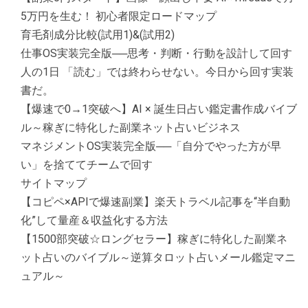
5万円を生む！ 初心者限定ロードマップ
育毛剤成分比較(試用1)&(試用2)
仕事OS実装完全版──思考・判断・行動を設計して回す
人の1日 「読む」では終わらせない。今日から回す実装
書だ。
【爆速で0→1突破へ】AI × 誕生日占い鑑定書作成バイブ
ル～稼ぎに特化した副業ネット占いビジネス
マネジメントOS実装完全版──「自分でやった方が早
い」を捨ててチームで回す
サイトマップ
【コピペ×APIで爆速副業】楽天トラベル記事を“半自動
化”して量産＆収益化する方法
【1500部突破☆ロングセラー】稼ぎに特化した副業ネ
ット占いのバイブル～逆算タロット占いメール鑑定マニ
ュアル～