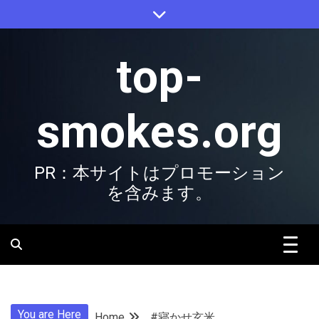
Skip
to
content
top-
smokes.org
PR：本サイトはプロモーション
を含みます。
You are Here
Home
#寝かせ玄米