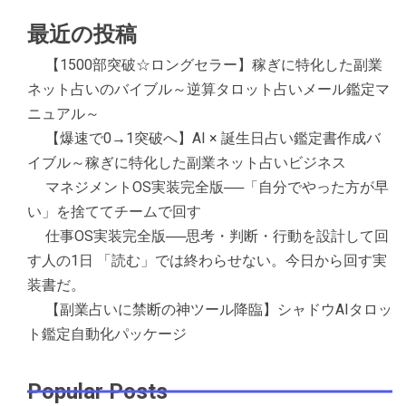
最近の投稿
【1500部突破☆ロングセラー】稼ぎに特化した副業
ネット占いのバイブル～逆算タロット占いメール鑑定マ
ニュアル～
【爆速で0→1突破へ】AI × 誕生日占い鑑定書作成バ
イブル～稼ぎに特化した副業ネット占いビジネス
マネジメントOS実装完全版──「自分でやった方が早
い」を捨ててチームで回す
仕事OS実装完全版──思考・判断・行動を設計して回
す人の1日 「読む」では終わらせない。今日から回す実
装書だ。
【副業占いに禁断の神ツール降臨】シャドウAIタロッ
ト鑑定自動化パッケージ
Popular Posts