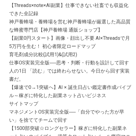
【Threads×note×AI副業】仕事できない社畜でも収益化
できた全記録
神戸養蜂場・養蜂場を営む神戸養蜂場が厳選した高品質
な蜂蜜専門店【神戸養蜂場 通販ショップ】
【副業0円スタート】画像・顔出し不要 AI×Threadsで月
5万円を生む！ 初心者限定ロードマップ
育毛剤成分比較(試用1)&(試用2)
仕事OS実装完全版──思考・判断・行動を設計して回す
人の1日 「読む」では終わらせない。今日から回す実装
書だ。
【爆速で0→1突破へ】AI × 誕生日占い鑑定書作成バイブ
ル～稼ぎに特化した副業ネット占いビジネス
サイトマップ
マネジメントOS実装完全版──「自分でやった方が早
い」を捨ててチームで回す
【1500部突破☆ロングセラー】稼ぎに特化した副業ネ