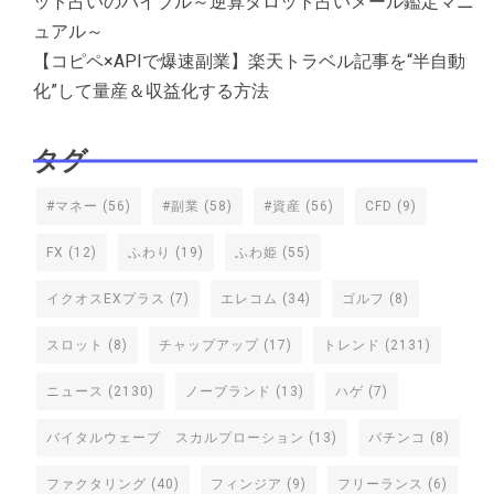
ット占いのバイブル～逆算タロット占いメール鑑定マニ
ュアル～
【コピペ×APIで爆速副業】楽天トラベル記事を“半自動
化”して量産＆収益化する方法
タグ
#マネー
(56)
#副業
(58)
#資産
(56)
CFD
(9)
FX
(12)
ふわり
(19)
ふわ姫
(55)
イクオスEXプラス
(7)
エレコム
(34)
ゴルフ
(8)
スロット
(8)
チャップアップ
(17)
トレンド
(2131)
ニュース
(2130)
ノーブランド
(13)
ハゲ
(7)
バイタルウェーブ スカルプローション
(13)
パチンコ
(8)
ファクタリング
(40)
フィンジア
(9)
フリーランス
(6)