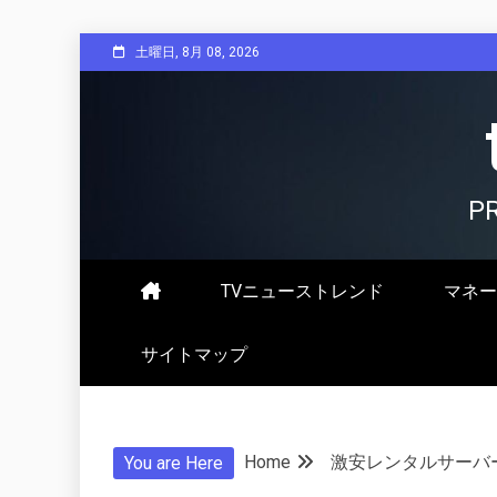
Skip
土曜日, 8月 08, 2026
to
content
P
TVニューストレンド
マネー
サイトマップ
Home
激安レンタルサーバ
You are Here