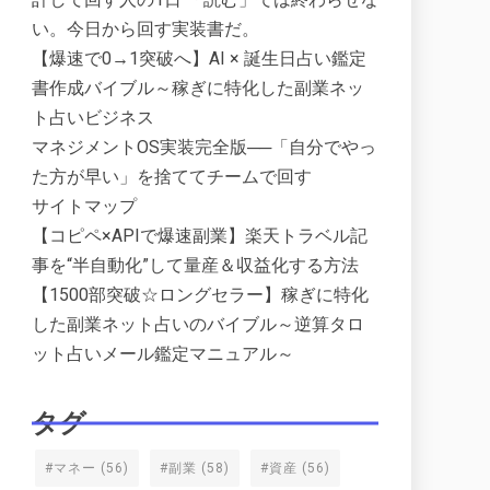
い。今日から回す実装書だ。
【爆速で0→1突破へ】AI × 誕生日占い鑑定
書作成バイブル～稼ぎに特化した副業ネッ
ト占いビジネス
マネジメントOS実装完全版──「自分でやっ
た方が早い」を捨ててチームで回す
サイトマップ
【コピペ×APIで爆速副業】楽天トラベル記
事を“半自動化”して量産＆収益化する方法
【1500部突破☆ロングセラー】稼ぎに特化
した副業ネット占いのバイブル～逆算タロ
ット占いメール鑑定マニュアル～
タグ
#マネー
(56)
#副業
(58)
#資産
(56)