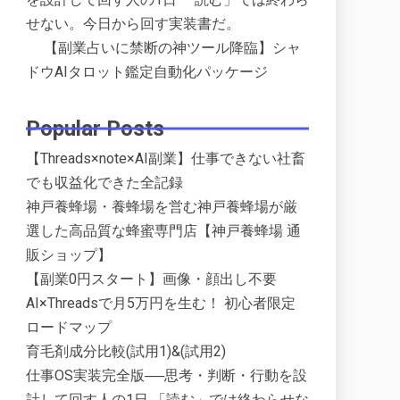
せない。今日から回す実装書だ。
【副業占いに禁断の神ツール降臨】シャ
ドウAIタロット鑑定自動化パッケージ
Popular Posts
【Threads×note×AI副業】仕事できない社畜
でも収益化できた全記録
神戸養蜂場・養蜂場を営む神戸養蜂場が厳
選した高品質な蜂蜜専門店【神戸養蜂場 通
販ショップ】
【副業0円スタート】画像・顔出し不要
AI×Threadsで月5万円を生む！ 初心者限定
ロードマップ
育毛剤成分比較(試用1)&(試用2)
仕事OS実装完全版──思考・判断・行動を設
計して回す人の1日 「読む」では終わらせな