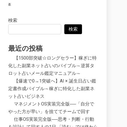
a:
検索
検索
最近の投稿
【1500部突破☆ロングセラー】稼ぎに特
化した副業ネット占いのバイブル～逆算タ
ロット占いメール鑑定マニュアル～
【爆速で0→1突破へ】AI × 誕生日占い鑑
定書作成バイブル～稼ぎに特化した副業ネ
ット占いビジネス
マネジメントOS実装完全版──「自分で
やった方が早い」を捨ててチームで回す
仕事OS実装完全版──思考・判断・行動
を設計して回す人の1日 「読む」では終わら