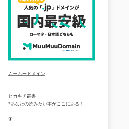
ムームードメイン
ピカキチ叢書
*あなたの読みたい本がここにある！
g: