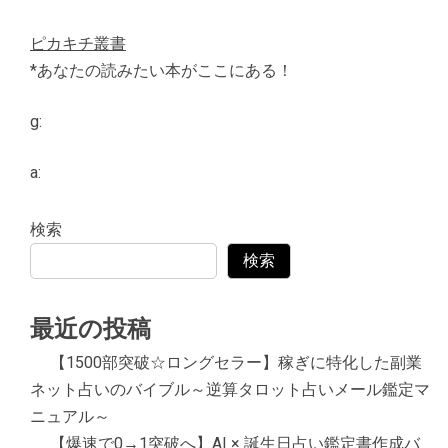
ピカキチ叢書
*あなたの読みたい本がここにある！
g:
a:
検索
検索
最近の投稿
【1500部突破☆ロングセラー】稼ぎに特化した副業
ネット占いのバイブル～逆算タロット占いメール鑑定マ
ニュアル～
【爆速で0→1突破へ】AI × 誕生日占い鑑定書作成バ