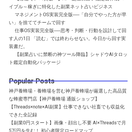
イブル～稼ぎに特化した副業ネット占いビジネス
マネジメントOS実装完全版──「自分でやった方が早
い」を捨ててチームで回す
仕事OS実装完全版──思考・判断・行動を設計して回
す人の1日 「読む」では終わらせない。今日から回す実
装書だ。
【副業占いに禁断の神ツール降臨】シャドウAIタロッ
ト鑑定自動化パッケージ
Popular Posts
神戸養蜂場・養蜂場を営む神戸養蜂場が厳選した高品質
な蜂蜜専門店【神戸養蜂場 通販ショップ】
【Threads×note×AI副業】仕事できない社畜でも収益化
できた全記録
【副業0円スタート】画像・顔出し不要 AI×Threadsで月
5万円を生む！ 初心者限定ロードマップ