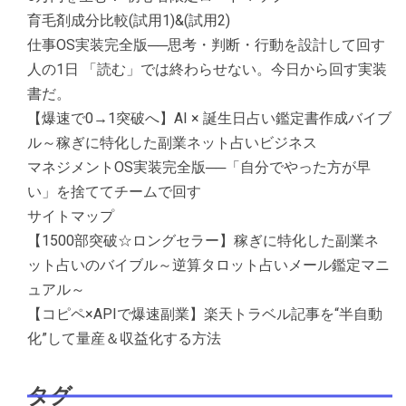
育毛剤成分比較(試用1)&(試用2)
仕事OS実装完全版──思考・判断・行動を設計して回す
人の1日 「読む」では終わらせない。今日から回す実装
書だ。
【爆速で0→1突破へ】AI × 誕生日占い鑑定書作成バイブ
ル～稼ぎに特化した副業ネット占いビジネス
マネジメントOS実装完全版──「自分でやった方が早
い」を捨ててチームで回す
サイトマップ
【1500部突破☆ロングセラー】稼ぎに特化した副業ネ
ット占いのバイブル～逆算タロット占いメール鑑定マニ
ュアル～
【コピペ×APIで爆速副業】楽天トラベル記事を“半自動
化”して量産＆収益化する方法
タグ