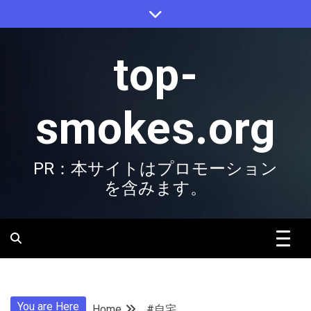
Skip
to
content
top-
smokes.org
PR：本サイトはプロモーション
を含みます。
You are Here
Home
#自宅