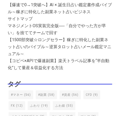
【爆速で0→1突破へ】AI × 誕生日占い鑑定書作成バイブ
ル～稼ぎに特化した副業ネット占いビジネス
サイトマップ
マネジメントOS実装完全版──「自分でやった方が早
い」を捨ててチームで回す
【1500部突破☆ロングセラー】稼ぎに特化した副業ネ
ット占いのバイブル～逆算タロット占いメール鑑定マニ
ュアル～
【コピペ×APIで爆速副業】楽天トラベル記事を“半自動
化”して量産＆収益化する方法
タグ
#マネー
(56)
#副業
(58)
#資産
(56)
CFD
(9)
FX
(12)
ふわり
(19)
ふわ姫
(55)