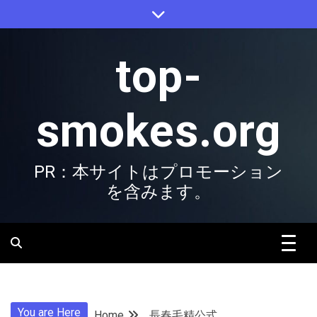
Skip
to
content
top-
smokes.org
PR：本サイトはプロモーション
を含みます。
You are Here
Home
長春毛精公式