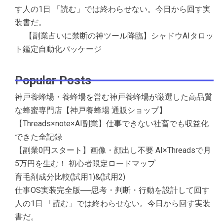
す人の1日 「読む」では終わらせない。今日から回す実
装書だ。
【副業占いに禁断の神ツール降臨】シャドウAIタロッ
ト鑑定自動化パッケージ
Popular Posts
神戸養蜂場・養蜂場を営む神戸養蜂場が厳選した高品質
な蜂蜜専門店【神戸養蜂場 通販ショップ】
【Threads×note×AI副業】仕事できない社畜でも収益化
できた全記録
【副業0円スタート】画像・顔出し不要 AI×Threadsで月
5万円を生む！ 初心者限定ロードマップ
育毛剤成分比較(試用1)&(試用2)
仕事OS実装完全版──思考・判断・行動を設計して回す
人の1日 「読む」では終わらせない。今日から回す実装
書だ。