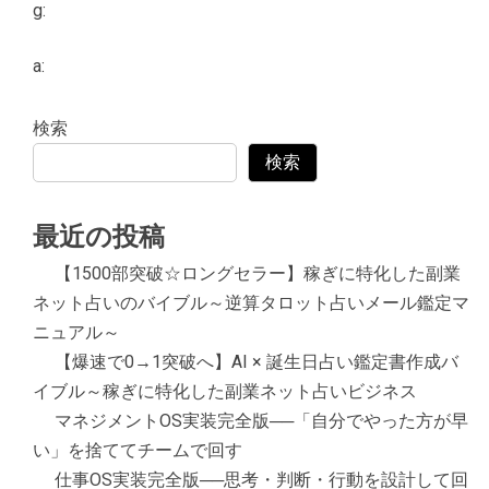
g:
a:
検索
検索
最近の投稿
【1500部突破☆ロングセラー】稼ぎに特化した副業
ネット占いのバイブル～逆算タロット占いメール鑑定マ
ニュアル～
【爆速で0→1突破へ】AI × 誕生日占い鑑定書作成バ
イブル～稼ぎに特化した副業ネット占いビジネス
マネジメントOS実装完全版──「自分でやった方が早
い」を捨ててチームで回す
仕事OS実装完全版──思考・判断・行動を設計して回