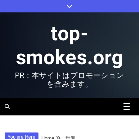
Skip
to
content
top-
smokes.org
PR：本サイトはプロモーション
を含みます。
You are Here
Home
骨盤