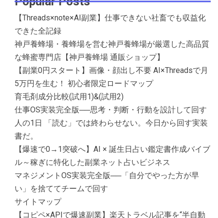
Popular Posts
【Threads×note×AI副業】仕事できない社畜でも収益化
できた全記録
神戸養蜂場・養蜂場を営む神戸養蜂場が厳選した高品質
な蜂蜜専門店【神戸養蜂場 通販ショップ】
【副業0円スタート】画像・顔出し不要 AI×Threadsで月
5万円を生む！ 初心者限定ロードマップ
育毛剤成分比較(試用1)&(試用2)
仕事OS実装完全版──思考・判断・行動を設計して回す
人の1日 「読む」では終わらせない。今日から回す実装
書だ。
【爆速で0→1突破へ】AI × 誕生日占い鑑定書作成バイブ
ル～稼ぎに特化した副業ネット占いビジネス
マネジメントOS実装完全版──「自分でやった方が早
い」を捨ててチームで回す
サイトマップ
【コピペ×APIで爆速副業】楽天トラベル記事を“半自動