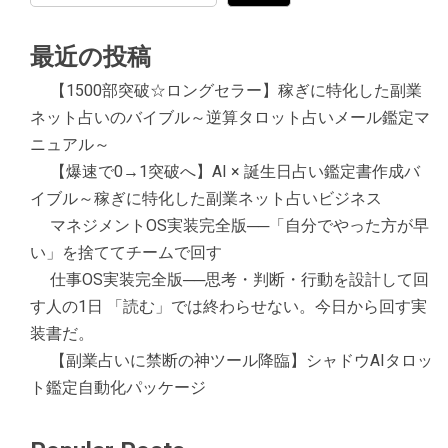
最近の投稿
【1500部突破☆ロングセラー】稼ぎに特化した副業
ネット占いのバイブル～逆算タロット占いメール鑑定マ
ニュアル～
【爆速で0→1突破へ】AI × 誕生日占い鑑定書作成バ
イブル～稼ぎに特化した副業ネット占いビジネス
マネジメントOS実装完全版──「自分でやった方が早
い」を捨ててチームで回す
仕事OS実装完全版──思考・判断・行動を設計して回
す人の1日 「読む」では終わらせない。今日から回す実
装書だ。
【副業占いに禁断の神ツール降臨】シャドウAIタロッ
ト鑑定自動化パッケージ