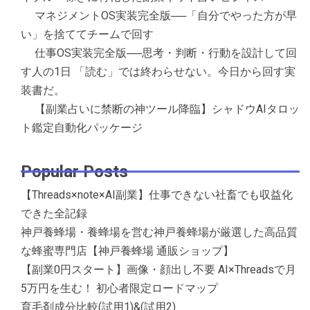
マネジメントOS実装完全版──「自分でやった方が早
い」を捨ててチームで回す
仕事OS実装完全版──思考・判断・行動を設計して回
す人の1日 「読む」では終わらせない。今日から回す実
装書だ。
【副業占いに禁断の神ツール降臨】シャドウAIタロッ
ト鑑定自動化パッケージ
Popular Posts
【Threads×note×AI副業】仕事できない社畜でも収益化
できた全記録
神戸養蜂場・養蜂場を営む神戸養蜂場が厳選した高品質
な蜂蜜専門店【神戸養蜂場 通販ショップ】
【副業0円スタート】画像・顔出し不要 AI×Threadsで月
5万円を生む！ 初心者限定ロードマップ
育毛剤成分比較(試用1)&(試用2)