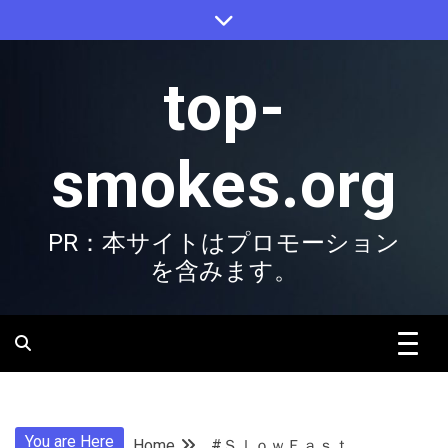
Skip
to
content
top-
smokes.org
PR：本サイトはプロモーション
を含みます。
You are Here
Home
#ＳｌｏｗＦａｓｔ