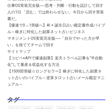
仕事OS実装完全版──思考・判断・行動を設計して回す
人の1日 「読む」では終わらせない。今日から回す実装
書だ。
【爆速で0→1突破へ】AI × 誕生日占い鑑定書作成バイブ
ル～稼ぎに特化した副業ネット占いビジネス
マネジメントOS実装完全版──「自分でやった方が早
い」を捨ててチームで回す
サイトマップ
【コピペ×APIで爆速副業】楽天トラベル記事を“半自動
化”して量産＆収益化する方法
【1500部突破☆ロングセラー】稼ぎに特化した副業ネ
ット占いのバイブル～逆算タロット占いメール鑑定マニ
ュアル～
タグ