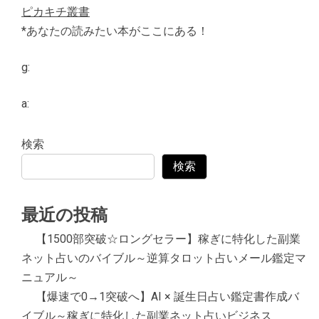
ピカキチ叢書
*あなたの読みたい本がここにある！
g:
a:
検索
検索
最近の投稿
【1500部突破☆ロングセラー】稼ぎに特化した副業
ネット占いのバイブル～逆算タロット占いメール鑑定マ
ニュアル～
【爆速で0→1突破へ】AI × 誕生日占い鑑定書作成バ
イブル～稼ぎに特化した副業ネット占いビジネス