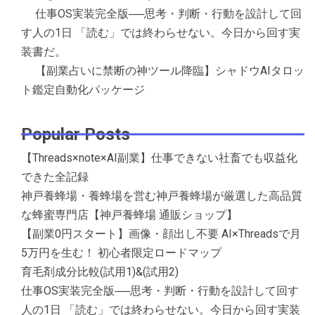
仕事OS実装完全版──思考・判断・行動を設計して回
す人の1日 「読む」では終わらせない。今日から回す実
装書だ。
【副業占いに禁断の神ツール降臨】シャドウAIタロッ
ト鑑定自動化パッケージ
Popular Posts
【Threads×note×AI副業】仕事できない社畜でも収益化
できた全記録
神戸養蜂場・養蜂場を営む神戸養蜂場が厳選した高品質
な蜂蜜専門店【神戸養蜂場 通販ショップ】
【副業0円スタート】画像・顔出し不要 AI×Threadsで月
5万円を生む！ 初心者限定ロードマップ
育毛剤成分比較(試用1)&(試用2)
仕事OS実装完全版──思考・判断・行動を設計して回す
人の1日 「読む」では終わらせない。今日から回す実装