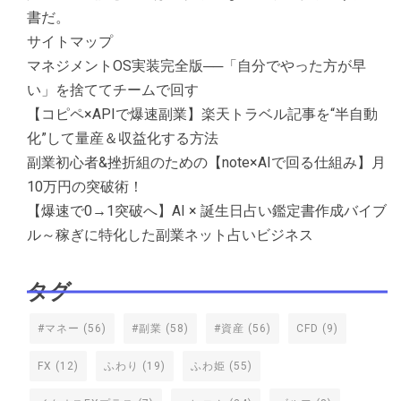
書だ。
サイトマップ
マネジメントOS実装完全版──「自分でやった方が早
い」を捨ててチームで回す
【コピペ×APIで爆速副業】楽天トラベル記事を“半自動
化”して量産＆収益化する方法
副業初心者&挫折組のための【note×AIで回る仕組み】月
10万円の突破術！
【爆速で0→1突破へ】AI × 誕生日占い鑑定書作成バイブ
ル～稼ぎに特化した副業ネット占いビジネス
タグ
#マネー
(56)
#副業
(58)
#資産
(56)
CFD
(9)
FX
(12)
ふわり
(19)
ふわ姫
(55)