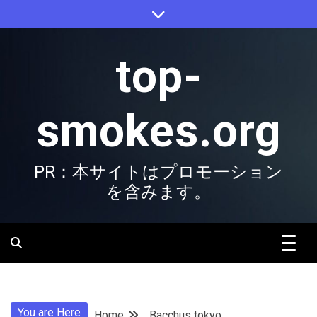
Skip
to
content
top-
smokes.org
PR：本サイトはプロモーション
を含みます。
You are Here
Home
Bacchus tokyo