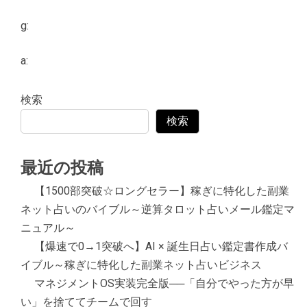
g:
a:
検索
検索
最近の投稿
【1500部突破☆ロングセラー】稼ぎに特化した副業
ネット占いのバイブル～逆算タロット占いメール鑑定マ
ニュアル～
【爆速で0→1突破へ】AI × 誕生日占い鑑定書作成バ
イブル～稼ぎに特化した副業ネット占いビジネス
マネジメントOS実装完全版──「自分でやった方が早
い」を捨ててチームで回す