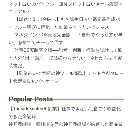
ネット占いのバイブル～逆算タロット占いメール鑑定マ
ニュアル～
【爆速で0→1突破へ】AI × 誕生日占い鑑定書作成バ
イブル～稼ぎに特化した副業ネット占いビジネス
マネジメントOS実装完全版──「自分でやった方が早
い」を捨ててチームで回す
仕事OS実装完全版──思考・判断・行動を設計して回
す人の1日 「読む」では終わらせない。今日から回す実
装書だ。
【副業占いに禁断の神ツール降臨】シャドウAIタロッ
ト鑑定自動化パッケージ
Popular Posts
【Threads×note×AI副業】仕事できない社畜でも収益化
できた全記録
神戸養蜂場・養蜂場を営む神戸養蜂場が厳選した高品質