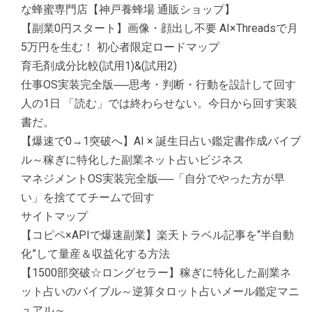
な蜂蜜専門店【神戸養蜂場 通販ショップ】
【副業0円スタート】画像・顔出し不要 AI×Threadsで月
5万円を生む！ 初心者限定ロードマップ
育毛剤成分比較(試用1)&(試用2)
仕事OS実装完全版──思考・判断・行動を設計して回す
人の1日 「読む」では終わらせない。今日から回す実装
書だ。
【爆速で0→1突破へ】AI × 誕生日占い鑑定書作成バイブ
ル～稼ぎに特化した副業ネット占いビジネス
マネジメントOS実装完全版──「自分でやった方が早
い」を捨ててチームで回す
サイトマップ
【コピペ×APIで爆速副業】楽天トラベル記事を“半自動
化”して量産＆収益化する方法
【1500部突破☆ロングセラー】稼ぎに特化した副業ネ
ット占いのバイブル～逆算タロット占いメール鑑定マニ
ュアル～