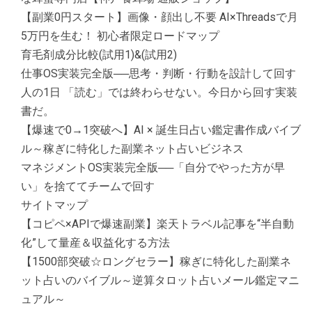
【副業0円スタート】画像・顔出し不要 AI×Threadsで月
5万円を生む！ 初心者限定ロードマップ
育毛剤成分比較(試用1)&(試用2)
仕事OS実装完全版──思考・判断・行動を設計して回す
人の1日 「読む」では終わらせない。今日から回す実装
書だ。
【爆速で0→1突破へ】AI × 誕生日占い鑑定書作成バイブ
ル～稼ぎに特化した副業ネット占いビジネス
マネジメントOS実装完全版──「自分でやった方が早
い」を捨ててチームで回す
サイトマップ
【コピペ×APIで爆速副業】楽天トラベル記事を“半自動
化”して量産＆収益化する方法
【1500部突破☆ロングセラー】稼ぎに特化した副業ネ
ット占いのバイブル～逆算タロット占いメール鑑定マニ
ュアル～