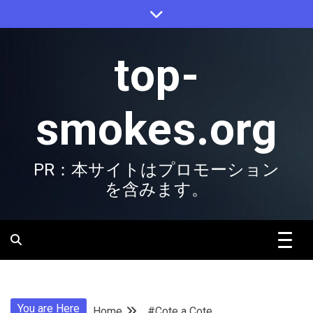
Skip
to
content
top-
smokes.org
PR：本サイトはプロモーション
を含みます。
You are Here
Home
#Cote a Cote