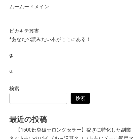
ムームードメイン
ピカキチ叢書
*あなたの読みたい本がここにある！
g:
a:
検索
検索
最近の投稿
【1500部突破☆ロングセラー】稼ぎに特化した副業
ネット占いのバイブル～逆算タロット占いメール鑑定マ