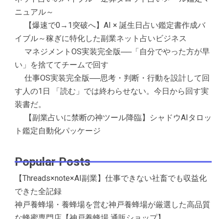
ニュアル～
【爆速で0→1突破へ】AI × 誕生日占い鑑定書作成バ
イブル～稼ぎに特化した副業ネット占いビジネス
マネジメントOS実装完全版──「自分でやった方が早
い」を捨ててチームで回す
仕事OS実装完全版──思考・判断・行動を設計して回
す人の1日 「読む」では終わらせない。今日から回す実
装書だ。
【副業占いに禁断の神ツール降臨】シャドウAIタロッ
ト鑑定自動化パッケージ
Popular Posts
【Threads×note×AI副業】仕事できない社畜でも収益化
できた全記録
神戸養蜂場・養蜂場を営む神戸養蜂場が厳選した高品質
な蜂蜜専門店【神戸養蜂場 通販ショップ】