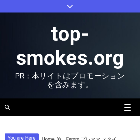
Skip
to
content
top-
smokes.org
PR：本サイトはプロモーション
を含みます。
You are Here
Home
Famm プレママ スタイ