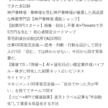
できた全記録
神戸養蜂場・養蜂場を営む神戸養蜂場が厳選した高品質
な蜂蜜専門店【神戸養蜂場 通販ショップ】
【副業0円スタート】画像・顔出し不要 AI×Threadsで月
5万円を生む！ 初心者限定ロードマップ
育毛剤成分比較(試用1)&(試用2)
仕事OS実装完全版──思考・判断・行動を設計して回す
人の1日 「読む」では終わらせない。今日から回す実装
書だ。
【爆速で0→1突破へ】AI × 誕生日占い鑑定書作成バイブ
ル～稼ぎに特化した副業ネット占いビジネス
サイトマップ
マネジメントOS実装完全版──「自分でやった方が早
い」を捨ててチームで回す
【コピペ×APIで爆速副業】楽天トラベル記事を“半自動
化”して量産＆収益化する方法