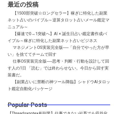
最近の投稿
【1500部突破☆ロングセラー】稼ぎに特化した副業
ネット占いのバイブル～逆算タロット占いメール鑑定マ
ニュアル～
【爆速で0→1突破へ】AI × 誕生日占い鑑定書作成バ
イブル～稼ぎに特化した副業ネット占いビジネス
マネジメントOS実装完全版──「自分でやった方が早
い」を捨ててチームで回す
仕事OS実装完全版──思考・判断・行動を設計して回
す人の1日 「読む」では終わらせない。今日から回す実
装書だ。
【副業占いに禁断の神ツール降臨】シャドウAIタロッ
ト鑑定自動化パッケージ
Popular Posts
【Threads×note×AI副業】仕事できない社畜でも収益化