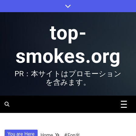
Skip
to
content
top-
smokes.org
PR：本サイトはプロモーション
を含みます。
You are Here
Home
#Fon光