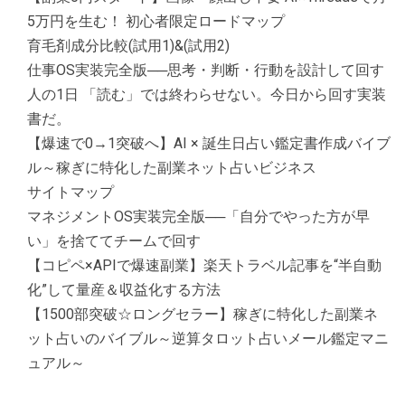
5万円を生む！ 初心者限定ロードマップ
育毛剤成分比較(試用1)&(試用2)
仕事OS実装完全版──思考・判断・行動を設計して回す
人の1日 「読む」では終わらせない。今日から回す実装
書だ。
【爆速で0→1突破へ】AI × 誕生日占い鑑定書作成バイブ
ル～稼ぎに特化した副業ネット占いビジネス
サイトマップ
マネジメントOS実装完全版──「自分でやった方が早
い」を捨ててチームで回す
【コピペ×APIで爆速副業】楽天トラベル記事を“半自動
化”して量産＆収益化する方法
【1500部突破☆ロングセラー】稼ぎに特化した副業ネ
ット占いのバイブル～逆算タロット占いメール鑑定マニ
ュアル～