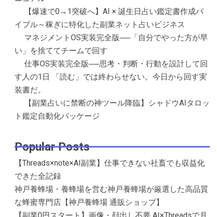
【爆速で0→1突破へ】AI × 誕生日占い鑑定書作成バ
イブル～稼ぎに特化した副業ネット占いビジネス
マネジメントOS実装完全版──「自分でやった方が早
い」を捨ててチームで回す
仕事OS実装完全版──思考・判断・行動を設計して回
す人の1日 「読む」では終わらせない。今日から回す実
装書だ。
【副業占いに禁断の神ツール降臨】シャドウAIタロッ
ト鑑定自動化パッケージ
Popular Posts
【Threads×note×AI副業】仕事できない社畜でも収益化
できた全記録
神戸養蜂場・養蜂場を営む神戸養蜂場が厳選した高品質
な蜂蜜専門店【神戸養蜂場 通販ショップ】
【副業0円スタート】画像・顔出し不要 AI×Threadsで月