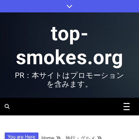
Skip
to
content
top-
smokes.org
PR：本サイトはプロモーション
を含みます。
You are Here
Home
旅行・グルメ