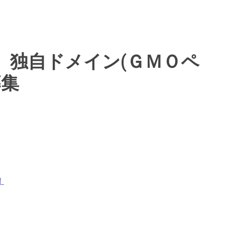
」独自ドメイン(ＧＭＯペ
募集
！