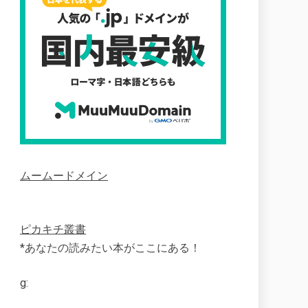
ムームードメイン
ピカキチ叢書
*あなたの読みたい本がここにある！
g: