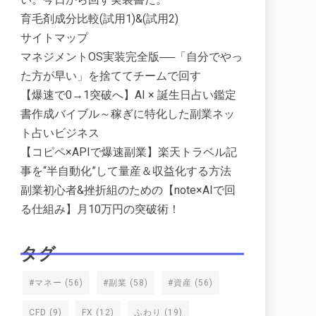
育毛剤成分比較(試用1)&(試用2)
サイトマップ
マネジメントOS実装完全版──「自分でやっ
た方が早い」を捨ててチームで回す
【爆速で0→1突破へ】AI × 誕生日占い鑑定
書作成バイブル～稼ぎに特化した副業ネッ
ト占いビジネス
【コピペ×APIで爆速副業】楽天トラベル記
事を“半自動化”して量産＆収益化する方法
副業初心者&挫折組のための【note×AIで回
る仕組み】月10万円の突破術！
タグ
#マネー
(56)
#副業
(58)
#資産
(56)
CFD
(9)
FX
(12)
ふわり
(19)