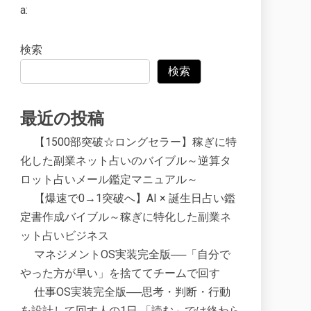
a:
検索
検索
最近の投稿
【1500部突破☆ロングセラー】稼ぎに特
化した副業ネット占いのバイブル～逆算タ
ロット占いメール鑑定マニュアル～
【爆速で0→1突破へ】AI × 誕生日占い鑑
定書作成バイブル～稼ぎに特化した副業ネ
ット占いビジネス
マネジメントOS実装完全版──「自分で
やった方が早い」を捨ててチームで回す
仕事OS実装完全版──思考・判断・行動
を設計して回す人の1日 「読む」では終わら