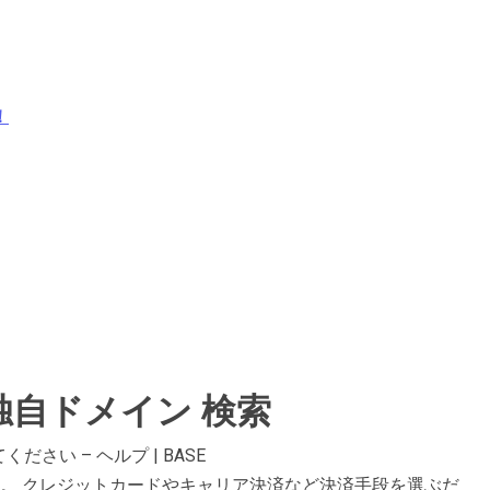
！
自ドメイン 検索
い – ヘルプ | BASE
る。 クレジットカードやキャリア決済など決済手段を選ぶだ