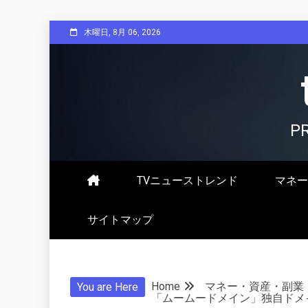
Skip
木曜日, 8月 06, 2026
to
content
P
TVニューストレンド
マネー
サイトマップ
Home
マネー・資産・副業
You are Here
「ムームードメイン」独自ドメイ