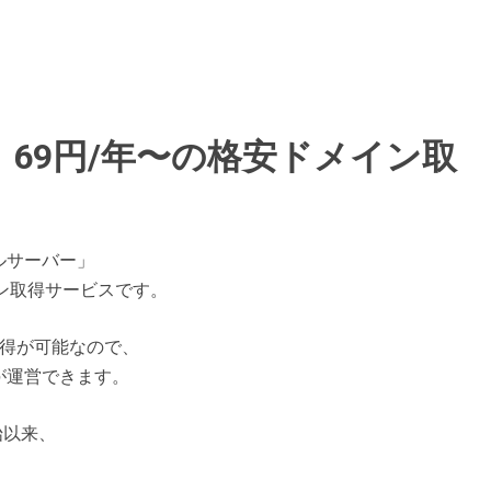
69円/年〜の格安ドメイン取
ルサーバー」
ン取得サービスです。
取得が可能なので、
が運営できます。
始以来、
、