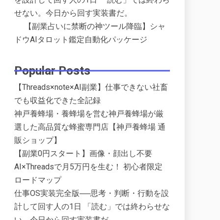
せない。今日から回す実装書だ。
【副業占いに禁断の神ツール降臨】シャ
ドウAIタロット鑑定自動化パッケージ
Popular Posts
【Threads×note×AI副業】仕事できない社畜
でも収益化できた全記録
神戸養蜂場・養蜂場を営む神戸養蜂場が厳
選した高品質な蜂蜜専門店【神戸養蜂場 通
販ショップ】
【副業0円スタート】画像・顔出し不要
AI×Threadsで月5万円を生む！ 初心者限定
ロードマップ
仕事OS実装完全版──思考・判断・行動を設
計して回す人の1日 「読む」では終わらせな
い。今日から回す実装書だ。