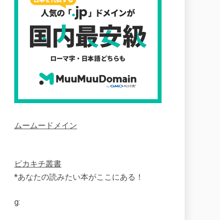
ムームードメイン
ピカキチ叢書
*あなたの読みたい本がここにある！
g: