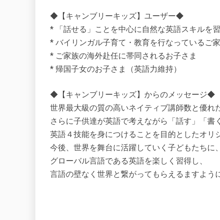
◆【キャンブリーキッズ】ユーザー◆
* 「話せる」ことを中心に自然な英語スキルを
* バイリンガル子育て・教育を行なっているご
* ご家族の海外赴任に帯同されるお子さま
* 帰国子女のお子さま（英語力維持）
◆【キャンブリーキッズ】からのメッセージ◆
世界最大級の質の高いネイティブ講師数と優れ
さらに子供達が英語で考えながら「話す」「書
英語４技能を身につけることを目的としたオリ
今後、世界を舞台に活躍していく子どもたちに
グローバル言語である英語を楽しく習得し、
言語の壁なく世界と繋がってもらえるますよう