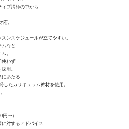
ティブ講師の中から
対応。
ッスンスケジュールが立てやすい。
テムなど
テム。
切使わず
を採用。
領にあたる
自に開発したカリキュラム教材を使用。
意。
40円〜）
習に対するアドバイス