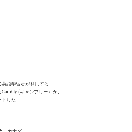
の英語学習者が利用する
mbly (キャンブリー）が、
ートした
。
リカ、カナダ、