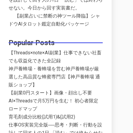
せない。今日から回す実装書だ。
【副業占いに禁断の神ツール降臨】シャ
ドウAIタロット鑑定自動化パッケージ
Popular Posts
【Threads×note×AI副業】仕事できない社畜
でも収益化できた全記録
神戸養蜂場・養蜂場を営む神戸養蜂場が厳
選した高品質な蜂蜜専門店【神戸養蜂場 通
販ショップ】
【副業0円スタート】画像・顔出し不要
AI×Threadsで月5万円を生む！ 初心者限定
ロードマップ
育毛剤成分比較(試用1)&(試用2)
仕事OS実装完全版──思考・判断・行動を設
計して回す人の1日 「読む」では終わらせな