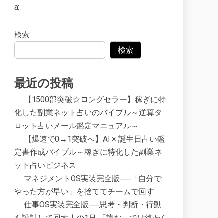
a:
検索
検索
最近の投稿
【1500部突破☆ロングセラー】稼ぎに特
化した副業ネット占いのバイブル～逆算タ
ロット占いメール鑑定マニュアル～
【爆速で0→1突破へ】AI × 誕生日占い鑑
定書作成バイブル～稼ぎに特化した副業ネ
ット占いビジネス
マネジメントOS実装完全版──「自分で
やった方が早い」を捨ててチームで回す
仕事OS実装完全版──思考・判断・行動
を設計して回す人の1日 「読む」では終わら