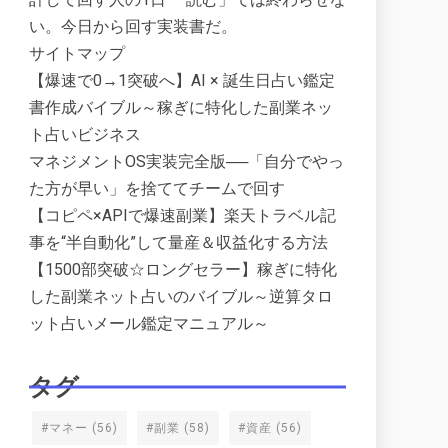
い。今日から回す実装書だ。
サイトマップ
【爆速で0→1突破へ】AI × 誕生日占い鑑定
書作成バイブル～稼ぎに特化した副業ネッ
ト占いビジネス
マネジメントOS実装完全版──「自分でやっ
た方が早い」を捨ててチームで回す
【コピペ×APIで爆速副業】楽天トラベル記
事を“半自動化”して量産＆収益化する方法
【1500部突破☆ロングセラー】稼ぎに特化
した副業ネット占いのバイブル～逆算タロ
ット占いメール鑑定マニュアル～
タグ
#マネー
(56)
#副業
(58)
#資産
(56)