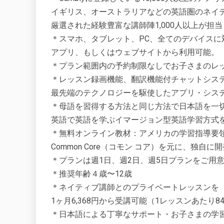
イギリス、オーストラリアなどの英語圏のネイ
厳選された経験豊富な講師陣1,000人以上が担当
＊スマホ、タブレット、PC、全てのデバイスに
アプリ、もしくはウェブサイトから利用可能。
＊プラン範囲内の予約制限なしでお子さまのレ
＊レッスン録画機能、翻訳機能付チャットシス
最先端のテクノロジーを駆使したアプリ・シス
＊母語を習得する方法と同じ方法で日本語を一
英語で英語を学ぶイマージョン型英語学習方式
＊無料オンライン教材：アメリカの学習指導要
Common Core（コモン コア）を元に、独
＊プランは週1日、週2日、週5日プランをご用
＊推奨年齢４歳〜12歳
＊ネイティブ講師とのプライベートレッスンを
1ヶ月6,368円から受講可能（1レッスンあたり8
＊日本語による丁寧なサポート・お子さまの学