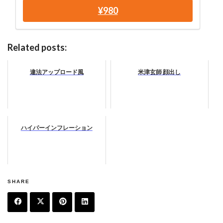
¥980
Related posts:
違法アップロード風
米津玄師 顔出し
ハイパーインフレーション
SHARE
F
T
Pi
Li