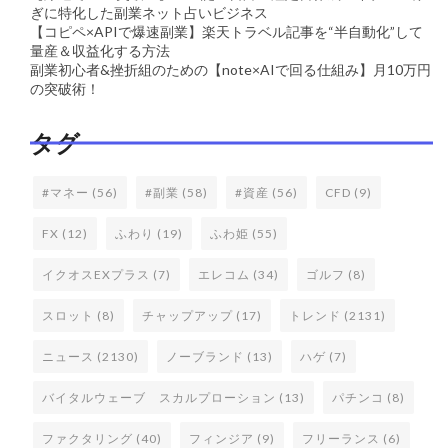
ぎに特化した副業ネット占いビジネス
【コピペ×APIで爆速副業】楽天トラベル記事を“半自動化”して
量産＆収益化する方法
副業初心者&挫折組のための【note×AIで回る仕組み】月10万円
の突破術！
タグ
#マネー
(56)
#副業
(58)
#資産
(56)
CFD
(9)
FX
(12)
ふわり
(19)
ふわ姫
(55)
イクオスEXプラス
(7)
エレコム
(34)
ゴルフ
(8)
スロット
(8)
チャップアップ
(17)
トレンド
(2131)
ニュース
(2130)
ノーブランド
(13)
ハゲ
(7)
バイタルウェーブ スカルプローション
(13)
パチンコ
(8)
ファクタリング
(40)
フィンジア
(9)
フリーランス
(6)