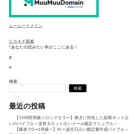
ムームードメイン
ピカキチ叢書
*あなたの読みたい本がここにある！
g:
a:
検索
検索
最近の投稿
【1500部突破☆ロングセラー】稼ぎに特化した副業ネット占
いのバイブル～逆算タロット占いメール鑑定マニュアル～
【爆速で0→1突破へ】AI × 誕生日占い鑑定書作成バイブル～