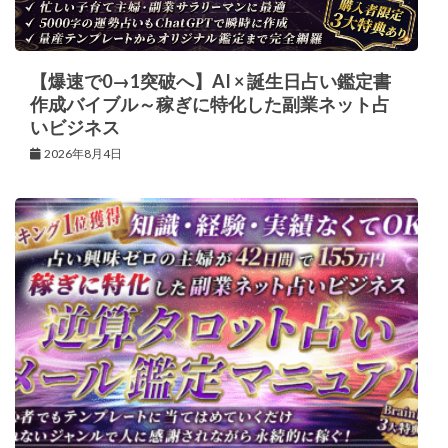
【爆速で0→1突破へ】AI × 誕生日占い鑑定書
作成バイブル～稼ぎに特化した副業ネット占
いビジネス
2026年8月4日