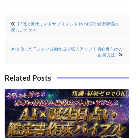
a
w
n
n
投
c
it
t
k
[PR]次世代ミストサプリメント IN MIST: 健康習慣の
稿
e
t
e
e
新しいカタチ
ナ
b
e
r
di
ビ
AIを使ったTシャツ自動作成で収入アップ！初心者向けの
o
r
e
n
ゲ
副業方法
o
s
ー
k
t
シ
Related Posts
ョ
ン