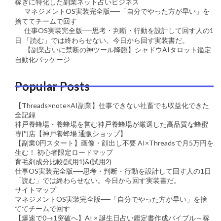
稼ぎに特化した副業ネット占いビジネス
マネジメントOS実装完全版──「自分でやった方が早い」を
捨ててチームで回す
仕事OS実装完全版──思考・判断・行動を設計して回す人の1
日 「読む」では終わらせない。今日から回す実装書だ。
【副業占いに禁断の神ツール降臨】シャドウAIタロット鑑定
自動化パッケージ
Popular Posts
【Threads×note×AI副業】仕事できない社畜でも収益化できた
全記録
神戸養蜂場・養蜂場を営む神戸養蜂場が厳選した高品質な蜂蜜
専門店【神戸養蜂場 通販ショップ】
【副業0円スタート】画像・顔出し不要 AI×Threadsで月5万円を
生む！ 初心者限定ロードマップ
育毛剤成分比較(試用1)&(試用2)
仕事OS実装完全版──思考・判断・行動を設計して回す人の1日
「読む」では終わらせない。今日から回す実装書だ。
サイトマップ
マネジメントOS実装完全版──「自分でやった方が早い」を捨
ててチームで回す
【爆速で0→1突破へ】AI × 誕生日占い鑑定書作成バイブル～稼