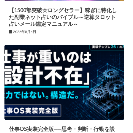
【1500部突破☆ロングセラー】稼ぎに特化し
た副業ネット占いのバイブル～逆算タロット
占いメール鑑定マニュアル～
2026年8月4日
仕事OS実装完全版──思考・判断・行動を設