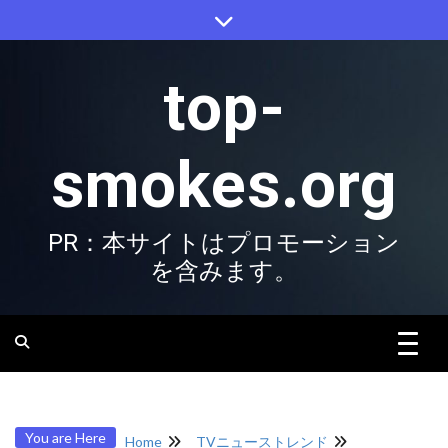
Skip
to
content
top-
smokes.org
PR：本サイトはプロモーション
を含みます。
You are Here
Home
TVニューストレンド