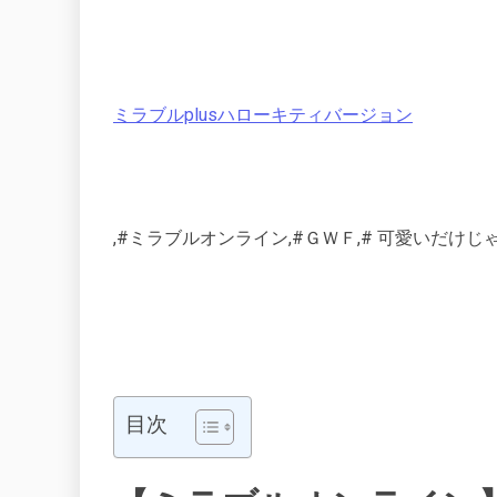
ミラブルplusハローキティバージョン
,#ミラブルオンライン,#ＧＷＦ,# 可愛いだけじ
目次