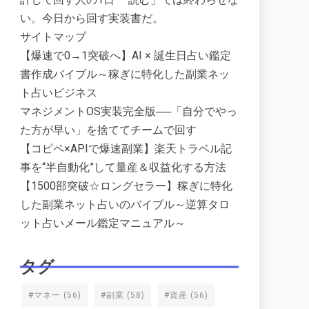
い。今日から回す実装書だ。
サイトマップ
【爆速で0→1突破へ】AI × 誕生日占い鑑定
書作成バイブル～稼ぎに特化した副業ネッ
ト占いビジネス
マネジメントOS実装完全版──「自分でやっ
た方が早い」を捨ててチームで回す
【コピペ×APIで爆速副業】楽天トラベル記
事を“半自動化”して量産＆収益化する方法
【1500部突破☆ロングセラー】稼ぎに特化
した副業ネット占いのバイブル～逆算タロ
ット占いメール鑑定マニュアル～
タグ
#マネー
(56)
#副業
(58)
#資産
(56)