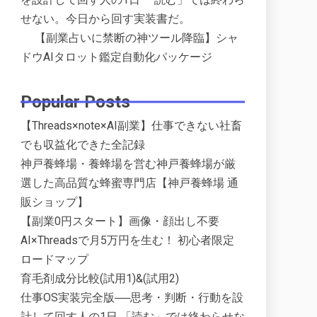
せない。今日から回す実装書だ。
【副業占いに禁断の神ツール降臨】シャ
ドウAIタロット鑑定自動化パッケージ
Popular Posts
【Threads×note×AI副業】仕事できない社畜
でも収益化できた全記録
神戸養蜂場・養蜂場を営む神戸養蜂場が厳
選した高品質な蜂蜜専門店【神戸養蜂場 通
販ショップ】
【副業0円スタート】画像・顔出し不要
AI×Threadsで月5万円を生む！ 初心者限定
ロードマップ
育毛剤成分比較(試用1)&(試用2)
仕事OS実装完全版──思考・判断・行動を設
計して回す人の1日 「読む」では終わらせな