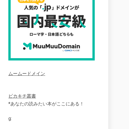
ムームードメイン
ピカキチ叢書
*あなたの読みたい本がここにある！
g: