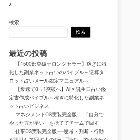
a:
検索
検索
最近の投稿
【1500部突破☆ロングセラー】稼ぎに特
化した副業ネット占いのバイブル～逆算タ
ロット占いメール鑑定マニュアル～
【爆速で0→1突破へ】AI × 誕生日占い鑑
定書作成バイブル～稼ぎに特化した副業ネ
ット占いビジネス
マネジメントOS実装完全版──「自分で
やった方が早い」を捨ててチームで回す
仕事OS実装完全版──思考・判断・行動
を設計して回す人の1日 「読む」では終わら