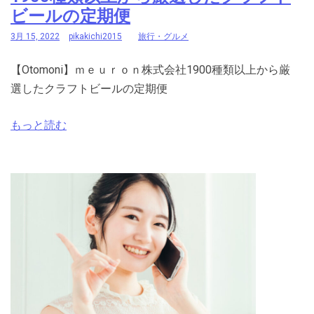
ビールの定期便
3月 15, 2022
pikakichi2015
旅行・グルメ
【Otomoni】ｍｅｕｒｏｎ株式会社1900種類以上から厳
選したクラフトビールの定期便
もっと読む