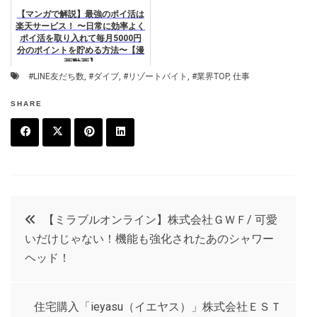
【マンガで解説】最強のポイ活は
楽天サービス！ 〜日常に効率よく
ポイ活を取り入れて毎月5000円
分のポイントを貯める方法〜【漫
画動画】
#LINE友だち数
,
#ダイブ
,
#リゾートバイト
,
#業界TOP
,
仕事
SHARE
F
T
P
L
a
w
in
in
c
it
t
k
投
【ミラブルオンライン】株式会社ＧＷＦ/ 可愛
e
t
e
e
いだけじゃない！機能も強化されたあのシャワー
稿
b
e
r
d
ヘッド！
o
r
e
in
ナ
o
s
住宅購入「ieyasu（イエヤス）」株式会社ＥＳＴ