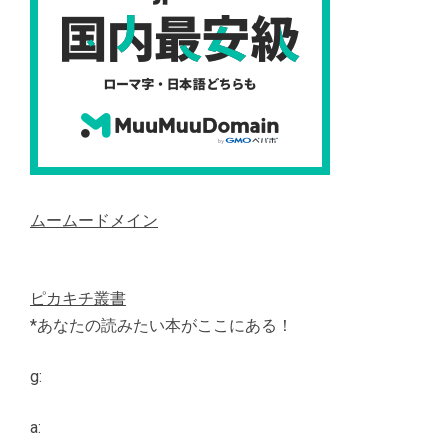
ムームードメイン
ピカキチ叢書
*あなたの読みたい本がここにある！
g:
a: