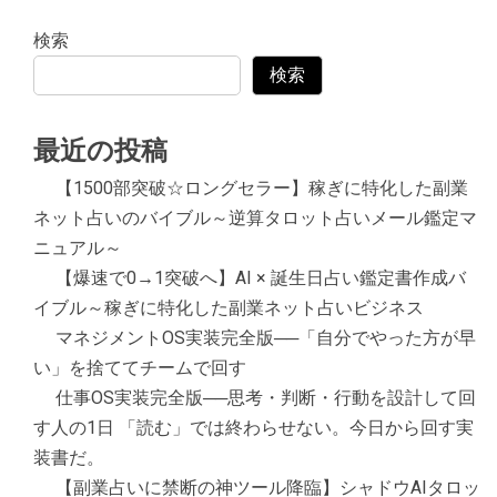
検索
検索
最近の投稿
【1500部突破☆ロングセラー】稼ぎに特化した副業
ネット占いのバイブル～逆算タロット占いメール鑑定マ
ニュアル～
【爆速で0→1突破へ】AI × 誕生日占い鑑定書作成バ
イブル～稼ぎに特化した副業ネット占いビジネス
マネジメントOS実装完全版──「自分でやった方が早
い」を捨ててチームで回す
仕事OS実装完全版──思考・判断・行動を設計して回
す人の1日 「読む」では終わらせない。今日から回す実
装書だ。
【副業占いに禁断の神ツール降臨】シャドウAIタロッ