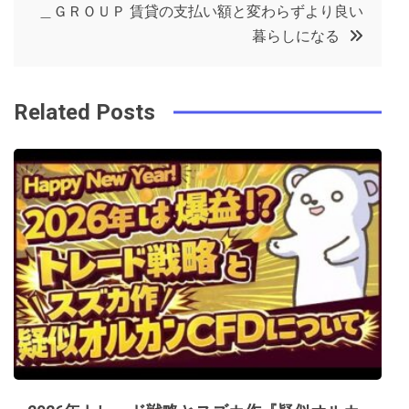
ビ
k
t
＿ＧＲＯＵＰ 賃貸の支払い額と変わらずより良い
暮らしになる
ゲ
ー
Related Posts
シ
ョ
ン