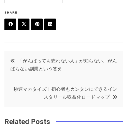
SHARE
F
T
P
L
a
w
in
in
c
it
t
k
投
「がんばっても売れない人」が知らない、がん
e
t
e
e
ばらない副業という答え
稿
b
e
r
d
o
r
e
in
ナ
秒速マネタイズ！初心者もカンタンにできるイン
o
s
スタリール収益化ロードマップ
ビ
k
t
ゲ
Related Posts