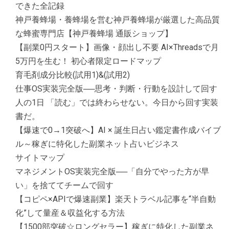
できた全記録
神戸養蜂場・養蜂場を営む神戸養蜂場が厳選した高品質
な蜂蜜専門店【神戸養蜂場 通販ショップ】
【副業0円スタート】画像・顔出し不要 AI×Threadsで月
5万円を生む！ 初心者限定ロードマップ
育毛剤成分比較(試用1)&(試用2)
仕事OS実装完全版──思考・判断・行動を設計して回す
人の1日 「読む」では終わらせない。今日から回す実装
書だ。
【爆速で0→1突破へ】AI × 誕生日占い鑑定書作成バイブ
ル～稼ぎに特化した副業ネット占いビジネス
サイトマップ
マネジメントOS実装完全版──「自分でやった方が早
い」を捨ててチームで回す
【コピペ×APIで爆速副業】楽天トラベル記事を“半自動
化”して量産＆収益化する方法
【1500部突破☆ロングセラー】稼ぎに特化した副業ネ