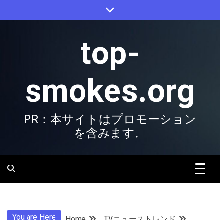
Skip
to
content
top-
smokes.org
PR：本サイトはプロモーション
を含みます。
You are Here
Home
TVニューストレンド