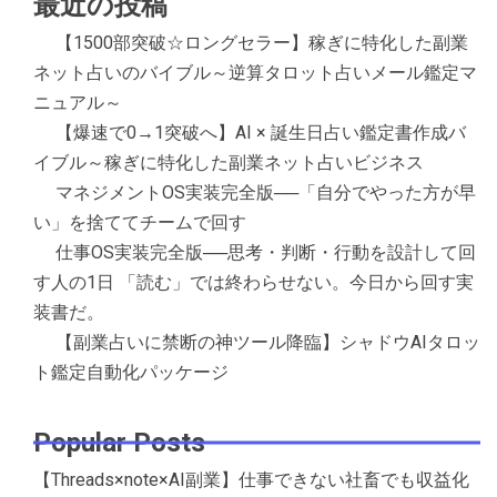
最近の投稿
【1500部突破☆ロングセラー】稼ぎに特化した副業
ネット占いのバイブル～逆算タロット占いメール鑑定マ
ニュアル～
【爆速で0→1突破へ】AI × 誕生日占い鑑定書作成バ
イブル～稼ぎに特化した副業ネット占いビジネス
マネジメントOS実装完全版──「自分でやった方が早
い」を捨ててチームで回す
仕事OS実装完全版──思考・判断・行動を設計して回
す人の1日 「読む」では終わらせない。今日から回す実
装書だ。
【副業占いに禁断の神ツール降臨】シャドウAIタロッ
ト鑑定自動化パッケージ
Popular Posts
【Threads×note×AI副業】仕事できない社畜でも収益化