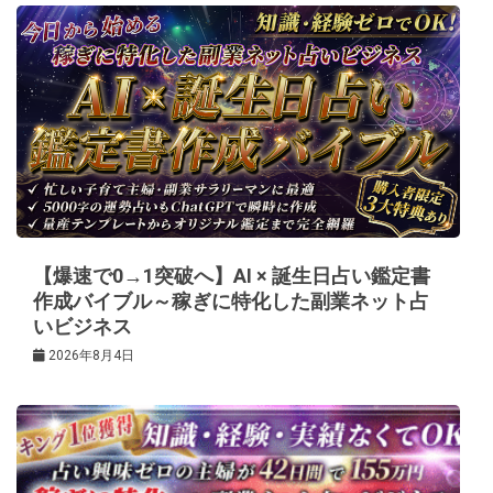
ー
シ
ョ
ン
【爆速で0→1突破へ】AI × 誕生日占い鑑定書
作成バイブル～稼ぎに特化した副業ネット占
いビジネス
2026年8月4日