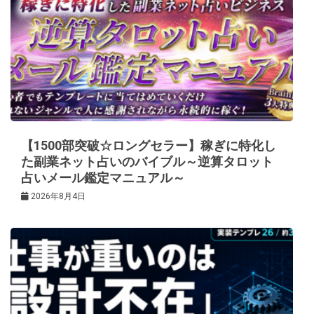
【1500部突破☆ロングセラー】稼ぎに特化し
た副業ネット占いのバイブル～逆算タロット
占いメール鑑定マニュアル～
2026年8月4日