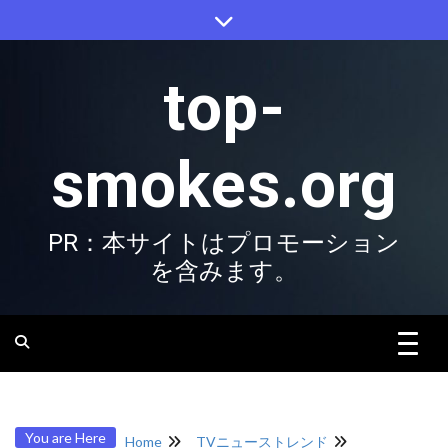
Skip
to
content
top-
smokes.org
PR：本サイトはプロモーション
を含みます。
You are Here
Home
TVニューストレンド