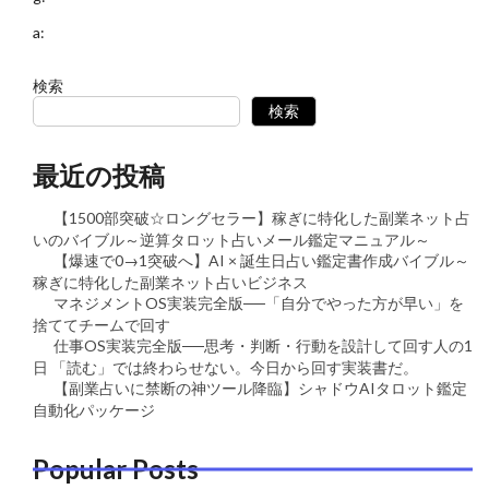
a:
検索
検索
最近の投稿
【1500部突破☆ロングセラー】稼ぎに特化した副業ネット占
いのバイブル～逆算タロット占いメール鑑定マニュアル～
【爆速で0→1突破へ】AI × 誕生日占い鑑定書作成バイブル～
稼ぎに特化した副業ネット占いビジネス
マネジメントOS実装完全版──「自分でやった方が早い」を
捨ててチームで回す
仕事OS実装完全版──思考・判断・行動を設計して回す人の1
日 「読む」では終わらせない。今日から回す実装書だ。
【副業占いに禁断の神ツール降臨】シャドウAIタロット鑑定
自動化パッケージ
Popular Posts