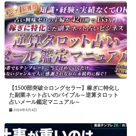
【1500部突破☆ロングセラー】稼ぎに特化し
た副業ネット占いのバイブル～逆算タロット
占いメール鑑定マニュアル～
2026年8月4日