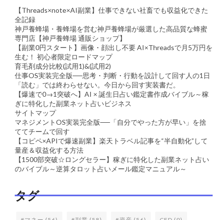
【Threads×note×AI副業】仕事できない社畜でも収益化できた
全記録
神戸養蜂場・養蜂場を営む神戸養蜂場が厳選した高品質な蜂蜜
専門店【神戸養蜂場 通販ショップ】
【副業0円スタート】画像・顔出し不要 AI×Threadsで月5万円を
生む！ 初心者限定ロードマップ
育毛剤成分比較(試用1)&(試用2)
仕事OS実装完全版──思考・判断・行動を設計して回す人の1日
「読む」では終わらせない。今日から回す実装書だ。
【爆速で0→1突破へ】AI × 誕生日占い鑑定書作成バイブル～稼
ぎに特化した副業ネット占いビジネス
サイトマップ
マネジメントOS実装完全版──「自分でやった方が早い」を捨
ててチームで回す
【コピペ×APIで爆速副業】楽天トラベル記事を“半自動化”して
量産＆収益化する方法
【1500部突破☆ロングセラー】稼ぎに特化した副業ネット占い
のバイブル～逆算タロット占いメール鑑定マニュアル～
タグ
#マネー
(56)
#副業
(58)
#資産
(56)
CFD
(9)