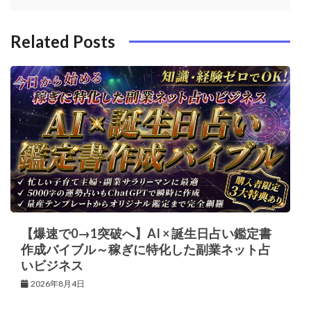
o
s
ー
k
t
シ
Related Posts
ョ
ン
【爆速で0→1突破へ】AI × 誕生日占い鑑定書
作成バイブル～稼ぎに特化した副業ネット占
いビジネス
2026年8月4日