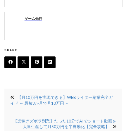
ゲーム先行
SHARE
F
T
Pi
Li
a
w
n
n
投
c
it
t
k
【月10万円を実現できる】WEBライター副業完全ガ
稿
e
t
e
e
イド ～ 最短3か月で月10万円 ～
ナ
b
e
r
di
ビ
【楽稼ぎズボラ副業】たった10分でAIでショート動画を
o
r
e
n
ゲ
大量生産して月50万円を半自動化【完全攻略】