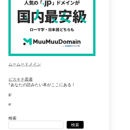
ムームードメイン
ピカキチ叢書
*あなたの読みたい本がここにある！
g:
a:
検索
検索