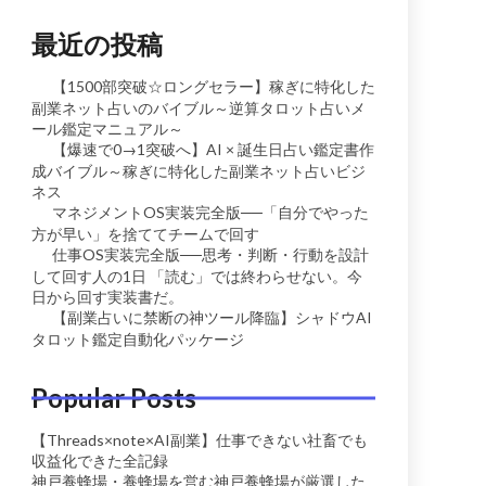
最近の投稿
【1500部突破☆ロングセラー】稼ぎに特化した
副業ネット占いのバイブル～逆算タロット占いメ
ール鑑定マニュアル～
【爆速で0→1突破へ】AI × 誕生日占い鑑定書作
成バイブル～稼ぎに特化した副業ネット占いビジ
ネス
マネジメントOS実装完全版──「自分でやった
方が早い」を捨ててチームで回す
仕事OS実装完全版──思考・判断・行動を設計
して回す人の1日 「読む」では終わらせない。今
日から回す実装書だ。
【副業占いに禁断の神ツール降臨】シャドウAI
タロット鑑定自動化パッケージ
Popular Posts
【Threads×note×AI副業】仕事できない社畜でも
収益化できた全記録
神戸養蜂場・養蜂場を営む神戸養蜂場が厳選した