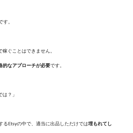
です。
yで稼ぐことはできません。
略的なアプローチが必要
です。
では？」
るEtsyの中で、適当に出品しただけでは
埋もれてし