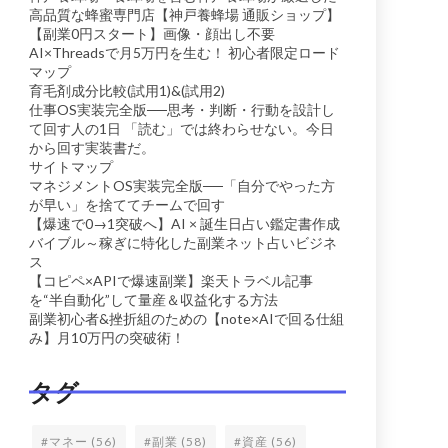
高品質な蜂蜜専門店【神戸養蜂場 通販ショップ】
【副業0円スタート】画像・顔出し不要
AI×Threadsで月5万円を生む！ 初心者限定ロード
マップ
育毛剤成分比較(試用1)&(試用2)
仕事OS実装完全版──思考・判断・行動を設計し
て回す人の1日 「読む」では終わらせない。今日
から回す実装書だ。
サイトマップ
マネジメントOS実装完全版──「自分でやった方
が早い」を捨ててチームで回す
【爆速で0→1突破へ】AI × 誕生日占い鑑定書作成
バイブル～稼ぎに特化した副業ネット占いビジネ
ス
【コピペ×APIで爆速副業】楽天トラベル記事
を“半自動化”して量産＆収益化する方法
副業初心者&挫折組のための【note×AIで回る仕組
み】月10万円の突破術！
タグ
#マネー
(56)
#副業
(58)
#資産
(56)