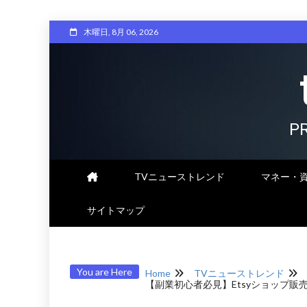
Skip
木曜日, 8月 06, 2026
to
content
P
TVニューストレンド
マネー・
サイトマップ
You are Here
Home
TVニューストレンド
【副業初心者必見】Etsyショップ販