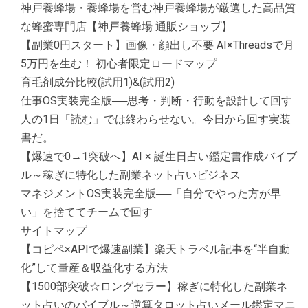
神戸養蜂場・養蜂場を営む神戸養蜂場が厳選した高品質
な蜂蜜専門店【神戸養蜂場 通販ショップ】
【副業0円スタート】画像・顔出し不要 AI×Threadsで月
5万円を生む！ 初心者限定ロードマップ
育毛剤成分比較(試用1)&(試用2)
仕事OS実装完全版──思考・判断・行動を設計して回す
人の1日「読む」では終わらせない。今日から回す実装
書だ。
【爆速で0→1突破へ】AI × 誕生日占い鑑定書作成バイブ
ル～稼ぎに特化した副業ネット占いビジネス
マネジメントOS実装完全版──「自分でやった方が早
い」を捨ててチームで回す
サイトマップ
【コピペ×APIで爆速副業】楽天トラベル記事を“半自動
化”して量産＆収益化する方法
【1500部突破☆ロングセラー】稼ぎに特化した副業ネ
ット占いのバイブル～逆算タロット占いメール鑑定マニ