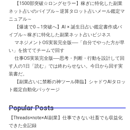
【1500部突破☆ロングセラー】稼ぎに特化した副業
ネット占いのバイブル～逆算タロット占いメール鑑定マ
ニュアル～
【爆速で0→1突破へ】AI × 誕生日占い鑑定書作成バ
イブル～稼ぎに特化した副業ネット占いビジネス
マネジメントOS実装完全版──「自分でやった方が早
い」を捨ててチームで回す
仕事OS実装完全版──思考・判断・行動を設計して回
す人の1日「読む」では終わらせない。今日から回す実
装書だ。
【副業占いに禁断の神ツール降臨】シャドウAIタロッ
ト鑑定自動化パッケージ
Popular Posts
【Threads×note×AI副業】仕事できない社畜でも収益化
できた全記録