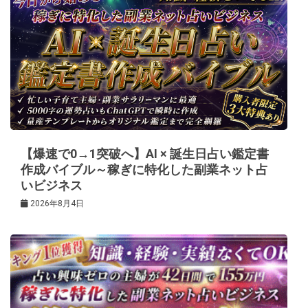
ー
シ
ョ
ン
【爆速で0→1突破へ】AI × 誕生日占い鑑定書
作成バイブル～稼ぎに特化した副業ネット占
いビジネス
2026年8月4日