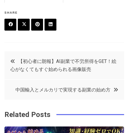
SHARE
F
T
P
L
a
w
in
in
c
it
t
k
投
【初心者に朗報】AI副業で不労所得をGET！絵
e
t
e
e
心がなくてもすぐ始められる画像販売
稿
b
e
r
d
o
r
e
in
ナ
中国輸入とメルカリで実現する副業の始め方
o
s
ビ
k
t
Related Posts
ゲ