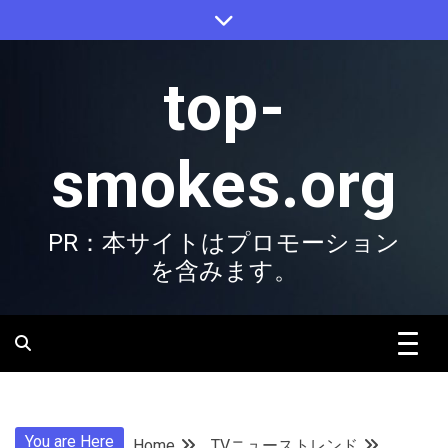
Skip
to
content
top-
smokes.org
PR：本サイトはプロモーション
を含みます。
You are Here
Home
TVニューストレンド