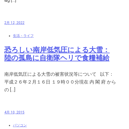
&g […]
2月 12, 2022
生活・ライフ
恐ろしい南岸低気圧による大雪：
陸の孤島に自衛隊ヘリで食糧補給
南岸低気圧による大雪の被害状況等について 以下：
平成２６年２月１６日 １９時００分現在 内 閣 府 から
の […]
4月 10, 2015
パソコン