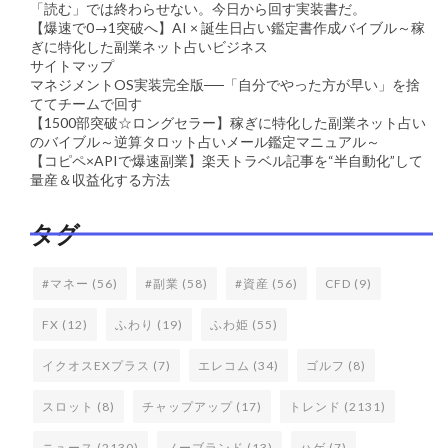
「読む」では終わらせない。今日から回す実装書だ。
【爆速で0→1突破へ】AI × 誕生日占い鑑定書作成バイブル～稼
ぎに特化した副業ネット占いビジネス
サイトマップ
マネジメントOS実装完全版──「自分でやった方が早い」を捨
ててチームで回す
【1500部突破☆ロングセラー】稼ぎに特化した副業ネット占い
のバイブル～逆算タロット占いメール鑑定マニュアル～
【コピペ×APIで爆速副業】楽天トラベル記事を“半自動化”して
量産＆収益化する方法
タグ
#マネー
(56)
#副業
(58)
#資産
(56)
CFD
(9)
FX
(12)
ふわり
(19)
ふわ姫
(55)
イクオスEXプラス
(7)
エレコム
(34)
ゴルフ
(8)
スロット
(8)
チャップアップ
(17)
トレンド
(2131)
ニュース
(2130)
ノーブランド
(13)
ハゲ
(7)