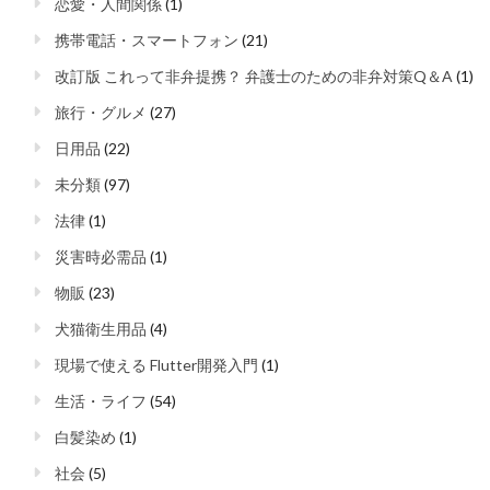
恋愛・人間関係
(1)
携帯電話・スマートフォン
(21)
改訂版 これって非弁提携？ 弁護士のための非弁対策Q＆A
(1)
旅行・グルメ
(27)
日用品
(22)
未分類
(97)
法律
(1)
災害時必需品
(1)
物販
(23)
犬猫衛生用品
(4)
現場で使える Flutter開発入門
(1)
生活・ライフ
(54)
白髪染め
(1)
社会
(5)