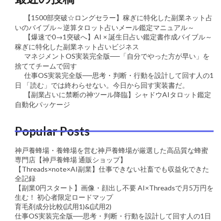
【1500部突破☆ロングセラー】稼ぎに特化した副業ネット占
いのバイブル～逆算タロット占いメール鑑定マニュアル～
【爆速で0→1突破へ】AI × 誕生日占い鑑定書作成バイブル～
稼ぎに特化した副業ネット占いビジネス
マネジメントOS実装完全版──「自分でやった方が早い」を
捨ててチームで回す
仕事OS実装完全版──思考・判断・行動を設計して回す人の1
日 「読む」では終わらせない。今日から回す実装書だ。
【副業占いに禁断の神ツール降臨】シャドウAIタロット鑑定
自動化パッケージ
Popular Posts
神戸養蜂場・養蜂場を営む神戸養蜂場が厳選した高品質な蜂蜜
専門店【神戸養蜂場 通販ショップ】
【Threads×note×AI副業】仕事できない社畜でも収益化できた
全記録
【副業0円スタート】画像・顔出し不要 AI×Threadsで月5万円を
生む！ 初心者限定ロードマップ
育毛剤成分比較(試用1)&(試用2)
仕事OS実装完全版──思考・判断・行動を設計して回す人の1日