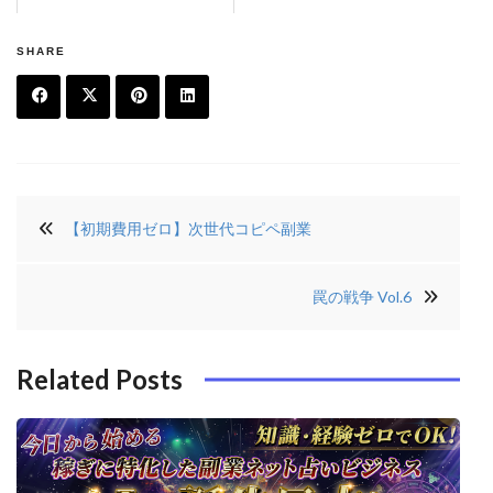
SHARE
F
T
Pi
Li
a
w
n
n
投
c
it
t
k
【初期費用ゼロ】次世代コピペ副業
稿
e
t
e
e
ナ
b
e
r
di
罠の戦争 Vol.6
ビ
o
r
e
n
ゲ
o
s
ー
Related Posts
k
t
シ
ョ
ン