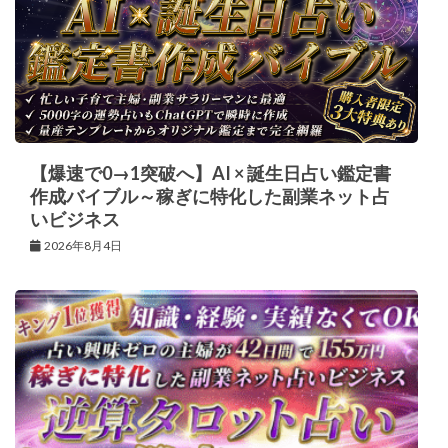
【爆速で0→1突破へ】AI × 誕生日占い鑑定書
作成バイブル～稼ぎに特化した副業ネット占
いビジネス
2026年8月4日