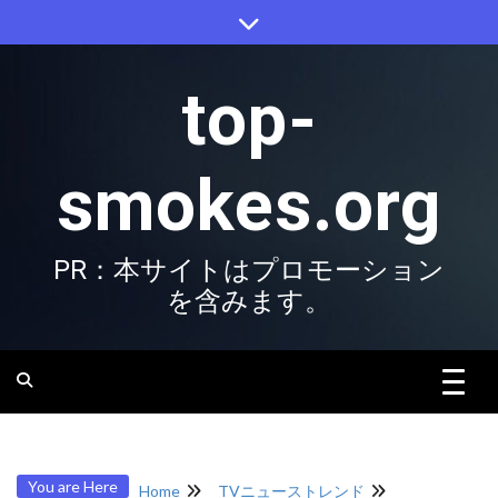
Skip
to
content
top-
smokes.org
PR：本サイトはプロモーション
を含みます。
You are Here
Home
TVニューストレンド