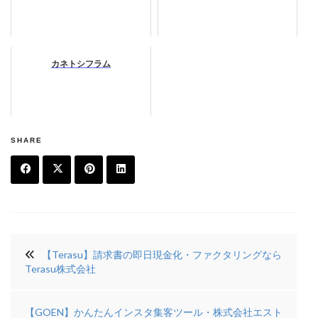
カネトシフラム
SHARE
F
T
Pi
Li
a
w
n
n
投
c
it
t
k
【Terasu】請求書の即日現金化・ファクタリングなら
稿
e
t
e
e
Terasu株式会社
ナ
b
e
r
di
ビ
【GOEN】かんたんインスタ集客ツール・株式会社エスト
o
r
e
n