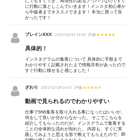
にでもすぐでき、再現性のあるノウハウなのですぐ
に行動に落としこんでいきます！インスタ初心者か
ら中級者までオススメできます！ 本当に買って良
かったです！
ブレインXXX
2022/01/01 14:43
評価:
具体的！
インスタグラムの集客について 具体的に手順まで
わかりやすく記載された上で情報共有があったので
すぐ行動に移せると感じました！
ざわり
2021/12/18 14:57
評価:
動画で見られるのでわかりやすい
仕事でSNS集客を取り入れる事になったはいいが、
何をして良いか分からなかった。 そこでこちらを
紹介してもらったのだが、インスグラムで集客する
ことの全体的な流れが知れた。 内容も、すぐに実
践してみようと思える形で教えてもらえたので、即
行動に移していこうとおもう。