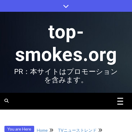
Skip
to
content
top-
smokes.org
PR：本サイトはプロモーション
を含みます。
You are Here
Home
TVニューストレンド