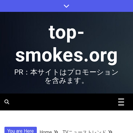
Skip
to
content
top-
smokes.org
PR：本サイトはプロモーション
を含みます。
You are Here
Home
TVニューストレンド