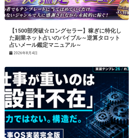
【1500部突破☆ロングセラー】稼ぎに特化し
た副業ネット占いのバイブル～逆算タロット
占いメール鑑定マニュアル～
2026年8月4日