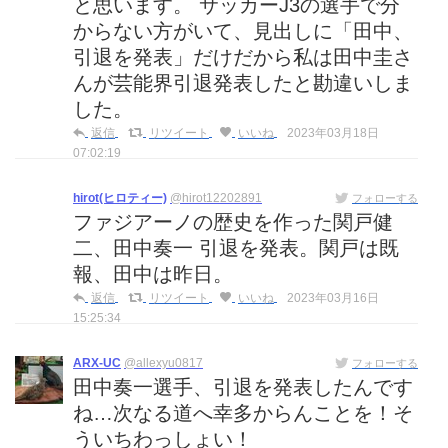
と思います。 サッカーJ3の選手で分
からない方がいて、見出しに「田中、
引退を発表」だけだから私は田中圭さ
んが芸能界引退発表したと勘違いしま
した。
返信
リツイート
いいね
2023年03月18日
07:02:19
hirot(ヒロティー)
@hirot12202891
フォローする
ファジアーノの歴史を作った関戸健
二、田中奏一 引退を発表。関戸は既
報、田中は昨日。
返信
リツイート
いいね
2023年03月16日
15:25:34
ARX-UC
@allexyu0817
フォローする
田中奏一選手、引退を発表したんです
ね…次なる道へ幸多からんことを！そ
ういちわっしょい！