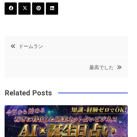
F
T
P
L
a
w
in
in
c
it
t
k
投
ドームラン
e
t
e
e
稿
b
e
r
d
最高でした
o
r
e
in
ナ
o
s
ビ
k
t
Related Posts
ゲ
ー