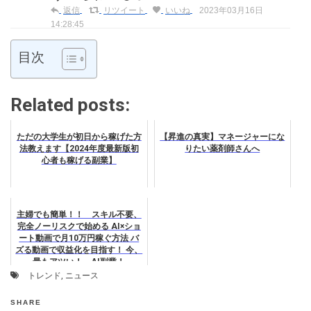
返信
リツイート
いいね
2023年03月16日
14:28:45
目次
Related posts:
ただの大学生が初日から稼げた方
【昇進の真実】マネージャーにな
法教えます【2024年度最新版初
りたい薬剤師さんへ
心者も稼げる副業】
主婦でも簡単！！ スキル不要、
完全ノーリスクで始める AI×ショ
ート動画で月10万円稼ぐ方法 バ
ズる動画で収益化を目指す！ 今、
最もアツい！ AI副業！
トレンド
,
ニュース
SHARE