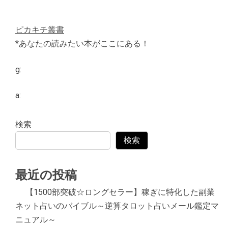
ピカキチ叢書
*あなたの読みたい本がここにある！
g:
a:
検索
検索
最近の投稿
【1500部突破☆ロングセラー】稼ぎに特化した副業
ネット占いのバイブル～逆算タロット占いメール鑑定マ
ニュアル～