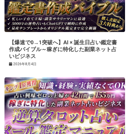
シ
ョ
ン
【爆速で0→1突破へ】AI × 誕生日占い鑑定書
作成バイブル～稼ぎに特化した副業ネット占
いビジネス
2026年8月4日