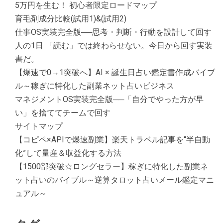
5万円を生む！ 初心者限定ロードマップ
育毛剤成分比較(試用1)&(試用2)
仕事OS実装完全版──思考・判断・行動を設計して回す
人の1日 「読む」では終わらせない。今日から回す実装
書だ。
【爆速で0→1突破へ】AI × 誕生日占い鑑定書作成バイブ
ル～稼ぎに特化した副業ネット占いビジネス
マネジメントOS実装完全版──「自分でやった方が早
い」を捨ててチームで回す
サイトマップ
【コピペ×APIで爆速副業】楽天トラベル記事を“半自動
化”して量産＆収益化する方法
【1500部突破☆ロングセラー】稼ぎに特化した副業ネ
ット占いのバイブル～逆算タロット占いメール鑑定マニ
ュアル～