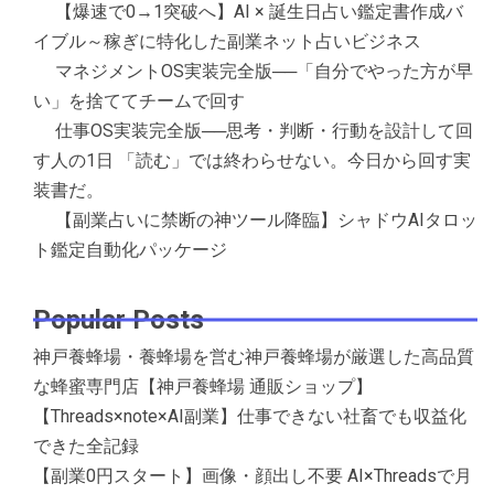
【爆速で0→1突破へ】AI × 誕生日占い鑑定書作成バ
イブル～稼ぎに特化した副業ネット占いビジネス
マネジメントOS実装完全版──「自分でやった方が早
い」を捨ててチームで回す
仕事OS実装完全版──思考・判断・行動を設計して回
す人の1日 「読む」では終わらせない。今日から回す実
装書だ。
【副業占いに禁断の神ツール降臨】シャドウAIタロッ
ト鑑定自動化パッケージ
Popular Posts
神戸養蜂場・養蜂場を営む神戸養蜂場が厳選した高品質
な蜂蜜専門店【神戸養蜂場 通販ショップ】
【Threads×note×AI副業】仕事できない社畜でも収益化
できた全記録
【副業0円スタート】画像・顔出し不要 AI×Threadsで月