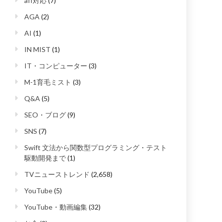
aff対応
(7)
AGA
(2)
AI
(1)
IN MIST
(1)
IT・コンピューター
(3)
M-1育毛ミスト
(3)
Q&A
(5)
SEO・ブログ
(9)
SNS
(7)
Swift 文法から関数型プログラミング・テスト
駆動開発まで
(1)
TVニューストレンド
(2,658)
YouTube
(5)
YouTube・動画編集
(32)