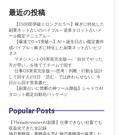
最近の投稿
【1500部突破☆ロングセラー】稼ぎに特化した
副業ネット占いのバイブル～逆算タロット占いメ
ール鑑定マニュアル～
【爆速で0→1突破へ】AI × 誕生日占い鑑定書作
成バイブル～稼ぎに特化した副業ネット占いビジ
ネス
マネジメントOS実装完全版──「自分でやった
方が早い」を捨ててチームで回す
仕事OS実装完全版──思考・判断・行動を設計
して回す人の1日 「読む」では終わらせない。今
日から回す実装書だ。
【副業占いに禁断の神ツール降臨】シャドウAI
タロット鑑定自動化パッケージ
Popular Posts
【Threads×note×AI副業】仕事できない社畜でも
収益化できた全記録
神戸養蜂場・養蜂場を営む神戸養蜂場が厳選した