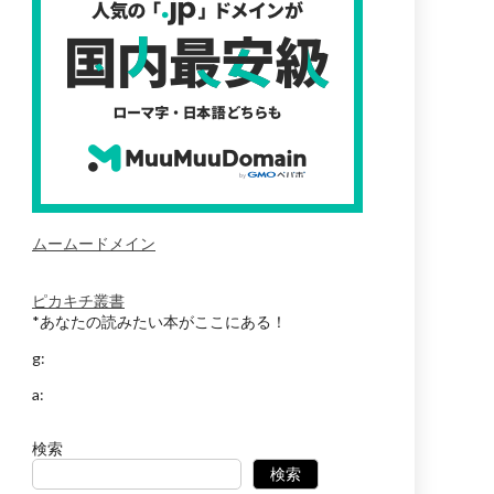
ムームードメイン
ピカキチ叢書
*あなたの読みたい本がここにある！
g:
a:
検索
検索