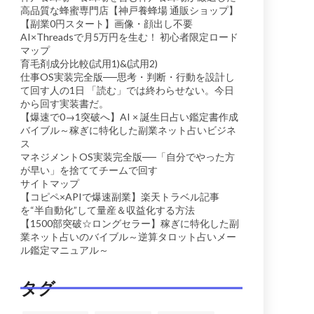
高品質な蜂蜜専門店【神戸養蜂場 通販ショップ】
【副業0円スタート】画像・顔出し不要
AI×Threadsで月5万円を生む！ 初心者限定ロード
マップ
育毛剤成分比較(試用1)&(試用2)
仕事OS実装完全版──思考・判断・行動を設計し
て回す人の1日 「読む」では終わらせない。今日
から回す実装書だ。
【爆速で0→1突破へ】AI × 誕生日占い鑑定書作成
バイブル～稼ぎに特化した副業ネット占いビジネ
ス
マネジメントOS実装完全版──「自分でやった方
が早い」を捨ててチームで回す
サイトマップ
【コピペ×APIで爆速副業】楽天トラベル記事
を“半自動化”して量産＆収益化する方法
【1500部突破☆ロングセラー】稼ぎに特化した副
業ネット占いのバイブル～逆算タロット占いメー
ル鑑定マニュアル～
タグ