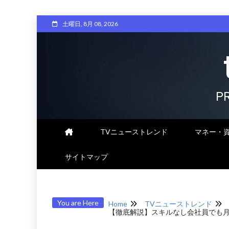
Skip
土曜日, 8月 08, 2026
to
content
P
TVニューストレンド
マネー・
サイトマップ
You are Here
Home
TVニューストレンド
【徹底解説】スキルなし会社員でも月5万