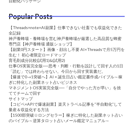
自動化パッケージ
Popular Posts
【Threads×note×AI副業】仕事できない社畜でも収益化できた
全記録
神戸養蜂場・養蜂場を営む神戸養蜂場が厳選した高品質な蜂蜜
専門店【神戸養蜂場 通販ショップ】
【副業0円スタート】画像・顔出し不要 AI×Threadsで月5万円を
生む！ 初心者限定ロードマップ
育毛剤成分比較(試用1)&(試用2)
仕事OS実装完全版──思考・判断・行動を設計して回す人の1日
「読む」では終わらせない。今日から回す実装書だ。
【爆速で0→1突破へ】AI × 誕生日占い鑑定書作成バイブル～稼
ぎに特化した副業ネット占いビジネス
マネジメントOS実装完全版──「自分でやった方が早い」を捨
ててチームで回す
サイトマップ
【コピペ×APIで爆速副業】楽天トラベル記事を“半自動化”して
量産＆収益化する方法
【1500部突破☆ロングセラー】稼ぎに特化した副業ネット占い
のバイブル～逆算タロット占いメール鑑定マニュアル～