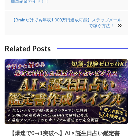
簡単副業ガイド！！
ナ
b
e
r
di
ビ
【Brainだけでも年収1,000万円達成可能】ステップメール
o
r
e
n
ゲ
で稼ぐ方法！
o
s
ー
k
t
シ
Related Posts
ョ
ン
【爆速で0→1突破へ】AI × 誕生日占い鑑定書