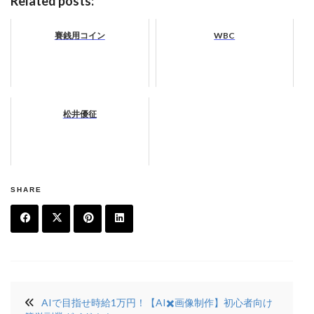
Related posts:
賽銭用コイン
WBC
松井優征
SHARE
F
T
Pi
Li
a
w
n
n
投
c
it
t
k
AIで目指せ時給1万円！【AI✖️画像制作】初心者向け
稿
e
t
e
e