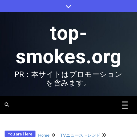
Skip
to
content
top-
smokes.org
PR：本サイトはプロモーション
を含みます。
You are Here
Home
TVニューストレンド