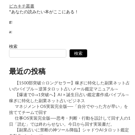
ピカキチ叢書
*あなたの読みたい本がここにある！
g:
a:
検索
検索
最近の投稿
【1500部突破☆ロングセラー】稼ぎに特化した副業ネット占
いのバイブル～逆算タロット占いメール鑑定マニュアル～
【爆速で0→1突破へ】AI × 誕生日占い鑑定書作成バイブル～
稼ぎに特化した副業ネット占いビジネス
マネジメントOS実装完全版──「自分でやった方が早い」を
捨ててチームで回す
仕事OS実装完全版──思考・判断・行動を設計して回す人の1
日「読む」では終わらせない。今日から回す実装書だ。
【副業占いに禁断の神ツール降臨】シャドウAIタロット鑑定